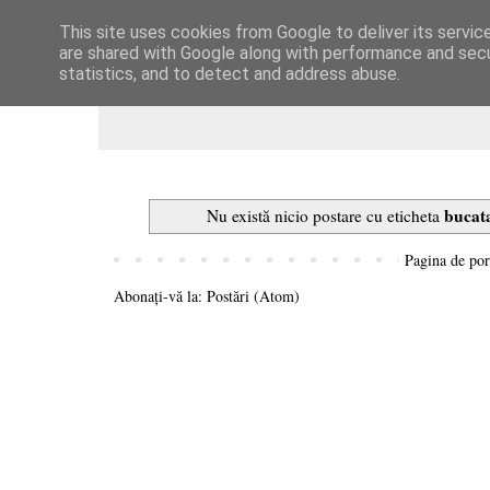
This site uses cookies from Google to deliver its servic
Dulcegarii culinare
are shared with Google along with performance and secur
statistics, and to detect and address abuse.
bucat
Nu există nicio postare cu eticheta
Pagina de por
Abonați-vă la:
Postări (Atom)