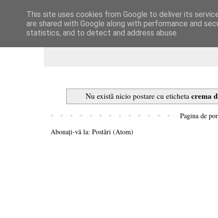
This site uses cookies from Google to deliver its servic
Dulcegarii culinare
are shared with Google along with performance and secur
statistics, and to detect and address abuse.
crema d
Nu există nicio postare cu eticheta
Pagina de por
Abonați-vă la:
Postări (Atom)