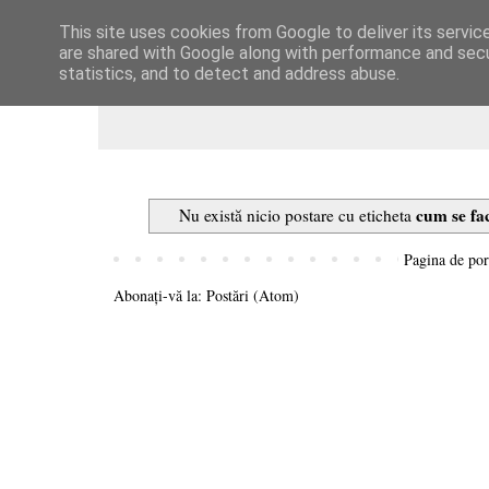
This site uses cookies from Google to deliver its servic
Dulcegarii culinare
are shared with Google along with performance and secur
statistics, and to detect and address abuse.
cum se fa
Nu există nicio postare cu eticheta
Pagina de por
Abonați-vă la:
Postări (Atom)