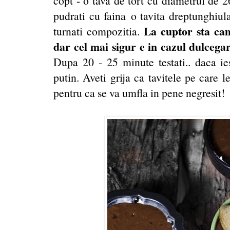
copt - o tava de tort cu diametrul de 
pudrati cu faina o tavita dreptunghiu
La cuptor sta ca
turnati compozitia.
dar cel mai sigur e in cazul dulcegar
Dupa 20 - 25 minute testati.. daca ies
putin. Aveti grija ca tavitele pe care le
pentru ca se va umfla in pene negresit!