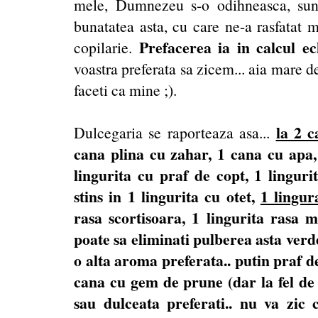
mele, Dumnezeu s-o odihneasca, sunt
bunatatea asta, cu care ne-a rasfatat m
Prefacerea ia in calcul ec
copilarie.
voastra preferata sa zicem... aia mare d
faceti ca mine ;).
la 2 c
Dulcegaria se raporteaza asa...
cana plina cu zahar, 1 cana cu apa,
lingurita cu praf de copt, 1 lingur
stins in 1 lingurita cu otet,
1 lingur
rasa scortisoara, 1 lingurita rasa 
poate sa eliminati pulberea asta verde
o alta aroma preferata.. putin praf 
cana cu gem de prune (dar la fel de b
sau dulceata preferati.. nu va zic