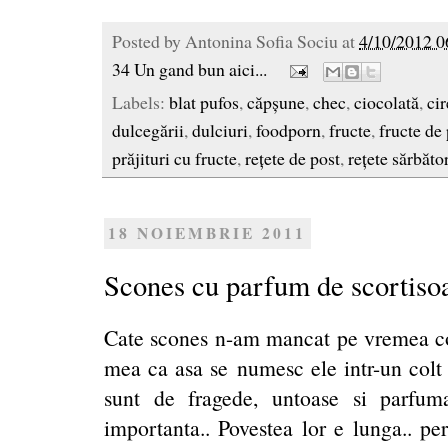
Posted by
Antonina Sofia Sociu
at
4/10/2012 0
34 Un gand bun aici...
Labels:
blat pufos
,
căpșune
,
chec
,
ciocolată
,
cir
dulcegării
,
dulciuri
,
foodporn
,
fructe
,
fructe de
prăjituri cu fructe
,
rețete de post
,
rețete sărbăto
18 NOIEMBRIE 2011
Scones cu parfum de scortisoa
Cate scones n-am mancat pe vremea copi
mea ca asa se numesc ele intr-un colt 
sunt de fragede, untoase si parfum
importanta.. Povestea lor e lunga.. pe