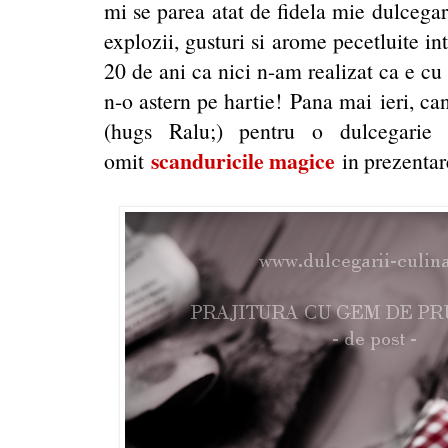
mi se parea atat de fidela mie dulcegaria
explozii, gusturi si arome pecetluite in
20 de ani ca nici n-am realizat ca e cu p
n-o astern pe hartie! Pana mai ieri, c
(hugs Ralu;) pentru o dulcegarie
scanduricile magice
omit
in prezentare