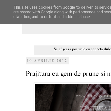
This site uses cookies from Google to deliver its servic
Dulcegarii culinare
are shared with Google along with performance and secur
statistics, and to detect and address abuse.
dulc
Se afișează postările cu eticheta
10 APRILIE 2012
Prajitura cu gem de prune si n