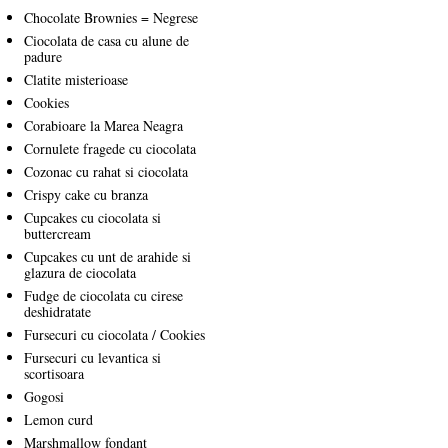
Chocolate Brownies = Negrese
Ciocolata de casa cu alune de
padure
Clatite misterioase
Cookies
Corabioare la Marea Neagra
Cornulete fragede cu ciocolata
Cozonac cu rahat si ciocolata
Crispy cake cu branza
Cupcakes cu ciocolata si
buttercream
Cupcakes cu unt de arahide si
glazura de ciocolata
Fudge de ciocolata cu cirese
deshidratate
Fursecuri cu ciocolata / Cookies
Fursecuri cu levantica si
scortisoara
Gogosi
Lemon curd
Marshmallow fondant