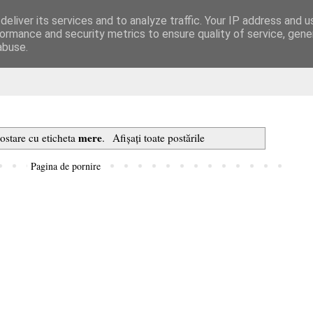
eliver its services and to analyze traffic. Your IP address and 
are
ormance and security metrics to ensure quality of service, gen
abuse.
mere
postare cu eticheta
.
Afișați toate postările
Pagina de pornire