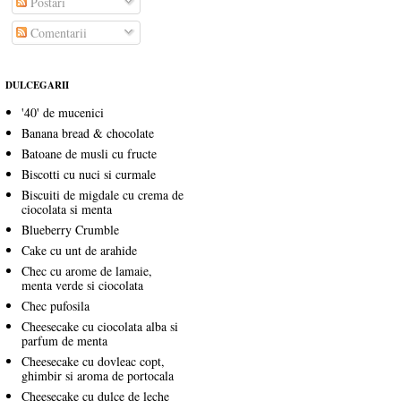
Postări
Comentarii
DULCEGARII
'40' de mucenici
Banana bread & chocolate
Batoane de musli cu fructe
Biscotti cu nuci si curmale
Biscuiti de migdale cu crema de
ciocolata si menta
Blueberry Crumble
Cake cu unt de arahide
Chec cu arome de lamaie,
menta verde si ciocolata
Chec pufosila
Cheesecake cu ciocolata alba si
parfum de menta
Cheesecake cu dovleac copt,
ghimbir si aroma de portocala
Cheesecake cu dulce de leche