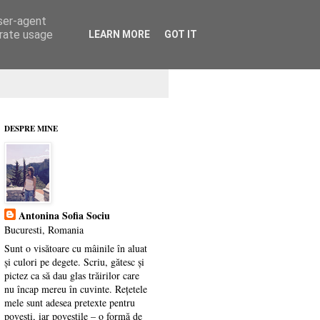
user-agent
erate usage
LEARN MORE
GOT IT
DESPRE MINE
Antonina Sofia Sociu
Bucuresti, Romania
Sunt o visătoare cu mâinile în aluat
și culori pe degete. Scriu, gătesc și
pictez ca să dau glas trăirilor care
nu încap mereu în cuvinte. Rețetele
mele sunt adesea pretexte pentru
povești, iar poveștile – o formă de