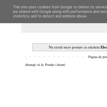
This site uses cookies from Google to deliver its servic
Dulcegarii culinare
are shared with Google along with performance and secur
statistics, and to detect and address abuse.
Ele
Nu există nicio postare cu eticheta
Pagina de por
Abonați-vă la:
Postări (Atom)