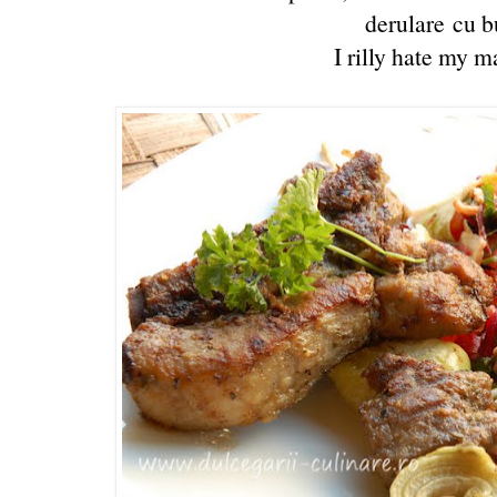
derulare cu b
I rilly hate my m