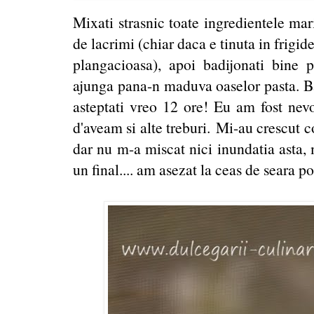
Mixati strasnic toate ingredientele mari
de lacrimi (chiar daca e tinuta in frigid
plangacioasa), apoi badijonati bine
ajunga pana-n maduva oaselor pasta. Bag
asteptati vreo 12 ore! Eu am fost nevo
d'aveam si alte treburi. Mi-au crescut c
dar nu m-a miscat nici inundatia asta, m
un final.... am asezat la ceas de seara po