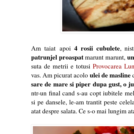
4 rosii cubulete
Am taiat apoi
, ni
patrunjel proaspat
un
marunt marunt,
suta de metrii e totusi
Provocarea Luni
ulei de masline
vas. Am picurat acolo
d
sare de mare si piper dupa gust, o j
ntr-un final cand s-au copt iubitele m
si pe dansele, le-am trantit peste cele
atat despre salata. Ce s-o mai lungim atat