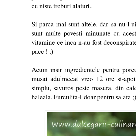
cu niste treburi alaturi..
Si parca mai sunt altele, dar sa nu-l u
sunt multe povesti minunate cu aces
vitamine ce inca n-au fost deconspirate,
pace ! ;)
Acum insir ingredientele pentru porcu
musai adulmecat vreo 12 ore si-apoi p
simplu, savuros peste masura, din cal
haleala. Furculita-i doar pentru salata ;