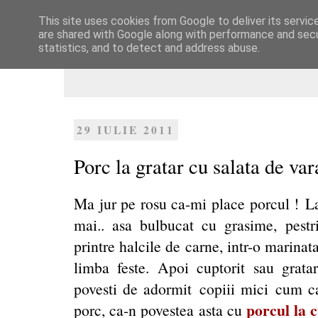
This site uses cookies from Google to deliver its servic
Dulcegarii culinare
are shared with Google along with performance and secur
statistics, and to detect and address abuse.
29 IULIE 2011
Porc la gratar cu salata de var
Ma jur pe rosu ca-mi place porcul ! La 
mai.. asa bulbucat cu grasime, pestri
printre halcile de carne, intr-o marinata
limba feste. Apoi cuptorit sau gratar
povesti de adormit copiii mici cum ca
porcul la 
porc, ca-n povestea asta cu