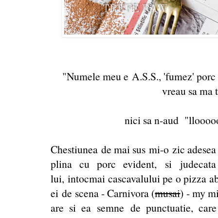
"Numele meu e A.S.S., 'fumez' porc de
vreau sa ma 
nici sa n-aud "llooooo
Chestiunea de mai sus mi-o zic adesea 
plina cu porc evident, si judecat
lui, intocmai cascavalului pe o pizza a
ei de scena - Carnivora (
musai
) - my m
are si ea semne de punctuatie, care v