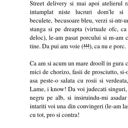
Street delivery si mai apoi atelierul
intamplat niste lucruri dom'le si
beculete, becusoare bleu, verzi si-ntr-u
stanga si pe dreapta (virtuale ofc, c
deloc), le-am pasat porcului si m-am 
tine. Da pui am voie (
!!!
), ca nu e porc.
Ca am si acum un mare drooll in gura c
mici de chorizo, fasii de prosciutto, si-
asa peste-o salata cu rosii si verdeat
Lame, i know! Da voi judecati singuri,
negru pe alb, si insiruindu-mi asadar
intariti voi una din convingeri (le-am la
cu tot, pro si contra!