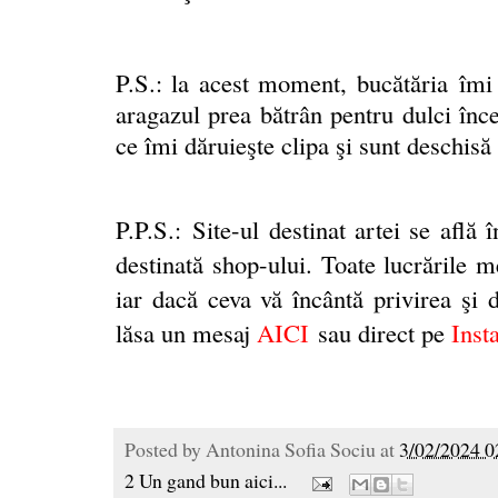
P.S.: la acest moment, bucătăria
î
mi 
aragazul prea bătrân pentru dulci înce
ce îmi dăruieşte clipa şi sunt deschisă 
P.P.S.:
Site-ul destinat artei se află 
destinată shop-ului. Toate lucrările m
iar dacă ceva vă încântă privirea şi do
lăsa un mesaj
AICI
sau direct pe
Inst
Posted by
Antonina Sofia Sociu
at
3/02/2024 0
2 Un gand bun aici...