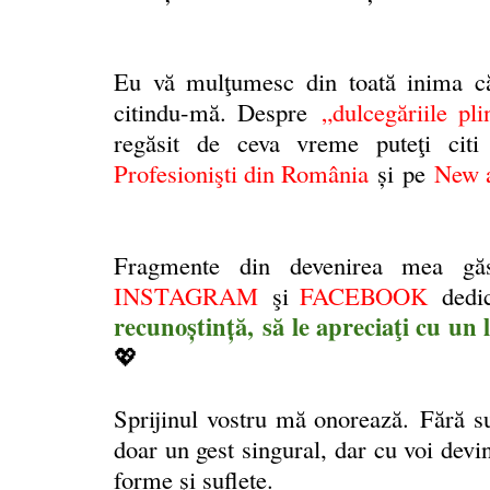
Eu vă mulţumesc din toată inima că
citindu-mă
. Despre
„dulcegăriile pl
regăsit de ceva vreme puteţi cit
Profesionişti din România
și
pe
New a
Fragmente din devenirea mea gă
INSTAGRAM
şi
FACEBOOK
dedi
recunoştinţă,
să le apreciaţi cu un l
💖
Sprijinul vostru mă onorează.
Fără su
doar un gest singural, dar cu voi devi
forme şi suflete.