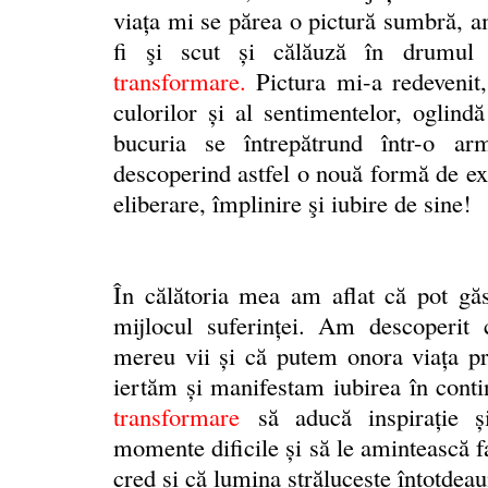
viața mi se părea o pictură sumbră, a
fi şi scut și călăuză în drumul
transformare
.
Pictura mi-a redevenit,
culorilor și al sentimentelor, oglindă
bucuria se întrepătrund într-o ar
descoperind astfel o nouă formă de exp
eliberare, împlinire şi iubire de sine!
În călătoria mea am aflat că pot găs
mijlocul suferinței. Am descoperit 
mereu vii și că putem onora viaţa p
iertăm și manifestam iubirea în cont
transformare
să aducă inspirație ș
momente dificile și să le amintească f
cred și că lumina străluceşte întotdeau