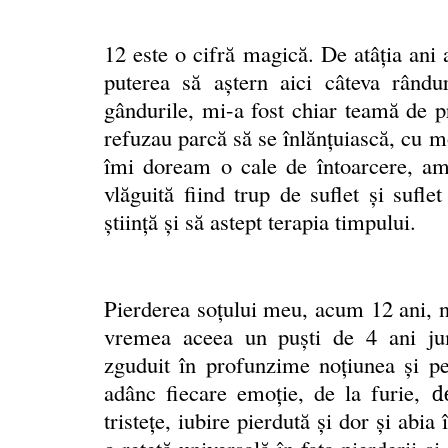
12 este o cifră magică. De atâţia ani
puterea să aştern aici câteva rând
gândurile, mi-a fost chiar teamă de pr
refuzau parcă să se înlănţuiască, cu 
îmi doream o cale de întoarcere, am
vlăguită fiind trup de suflet şi sufl
ştiinţă şi să astept terapia timpului.
Pierderea soţului meu, acum 12 ani, ne
vremea aceea un puşti de 4 ani jum
zguduit în profunzime noţiunea şi per
adânc fiecare emoție, de la furie,
d
tristețe, iubire pierdută și dor şi abi
o rețetă universală în faţa pierderii ş