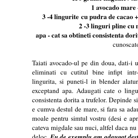
1 avocado mare 
3 -4 lingurite cu pudra de cacao +
2 -3 linguri pline cu
apa - cat sa obtineti consistenta dori
cunoscato
Taiati avocado-ul pe din doua, dati-i 
eliminati cu cutitul bine infipt intr
lingurita, si puneti-l in blender alatu
exceptand apa. Adaugati cate o ling
consistenta dorita a trufelor. Depinde 
e cumva destul de mare, si fara sa ada
moale pentru simtul vostru (desi e apr
cateva migdale sau nuci, altfel daca nu
Eu de exemplu am adaugat dest
deloc.