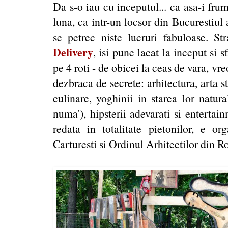
Da s-o iau cu inceputul... ca asa-i fr
luna, ca intr-un locsor din Bucurestiul
se petrec niste lucruri fabuloase. 
Delivery
, isi pune lacat la inceput si s
pe 4 roti - de obicei la ceas de vara, vreo
dezbraca de secrete: arhitectura, arta st
culinare, yoghinii in starea lor natura
numa'), hipsterii adevarati si entertain
redata in totalitate pietonilor, e 
Carturesti si Ordinul Arhitectilor din R