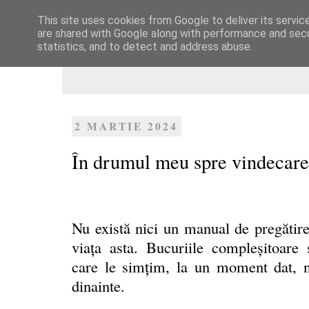
This site uses cookies from Google to deliver its servic
Dulcegarii culinare
are shared with Google along with performance and secur
statistics, and to detect and address abuse.
2 MARTIE 2024
În drumul meu spre vindecare
Nu există nici un manual de pregătir
viaţa asta. Bucuriile compleşitoare 
care le simțim, la un moment dat, nu
dinainte.