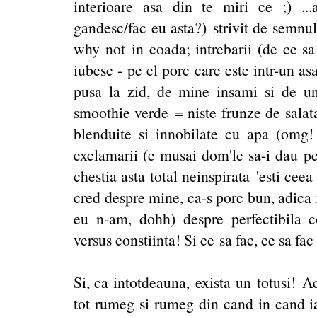
interioare asa din te miri ce ;) ...
gandesc/fac eu asta?) strivit de semnu
why not in coada; intrebarii (de ce sa 
iubesc - pe el porc care este intr-un a
pusa la zid, de mine insami si de u
smoothie verde = niste frunze de salat
blenduite si innobilate cu apa (omg! 
exclamarii (e musai dom'le sa-i dau pe
chestia asta total neinspirata 'esti cee
cred despre mine, ca-s porc bun, adica i
eu n-am, dohh) despre perfectibila co
versus constiinta! Si ce sa fac, ce sa fa
Si, ca intotdeauna, exista un totusi! A
tot rumeg si rumeg din cand in cand iar