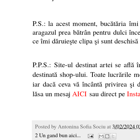
P.S.: la acest moment, bucătăria
î
mi 
aragazul prea bătrân pentru dulci înce
ce îmi dăruieşte clipa şi sunt deschisă 
P.P.S.:
Site-ul destinat artei se află 
destinată shop-ului. Toate lucrările m
iar dacă ceva vă încântă privirea şi do
lăsa un mesaj
AICI
sau direct pe
Inst
Posted by
Antonina Sofia Sociu
at
3/02/2024 0
2 Un gand bun aici...