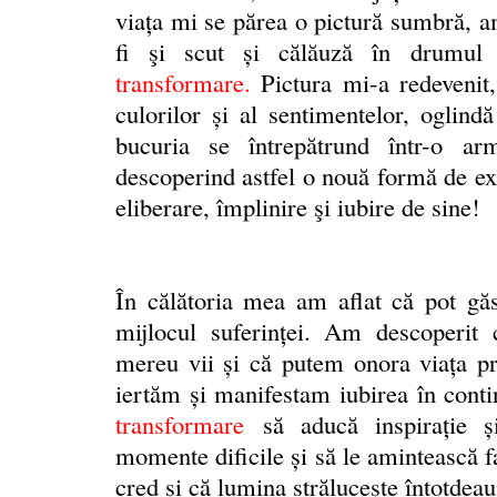
viața mi se părea o pictură sumbră, a
fi şi scut și călăuză în drumul
transformare
.
Pictura mi-a redevenit,
culorilor și al sentimentelor, oglindă
bucuria se întrepătrund într-o ar
descoperind astfel o nouă formă de exp
eliberare, împlinire şi iubire de sine!
În călătoria mea am aflat că pot găs
mijlocul suferinței. Am descoperit 
mereu vii și că putem onora viaţa p
iertăm și manifestam iubirea în cont
transformare
să aducă inspirație ș
momente dificile și să le amintească f
cred și că lumina străluceşte întotdeau