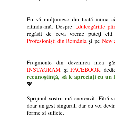
Eu vă mulţumesc din toată inima că
citindu-mă
. Despre
„dulcegăriile pl
regăsit de ceva vreme puteţi cit
Profesionişti din România
și
pe
New a
Fragmente din devenirea mea gă
INSTAGRAM
şi
FACEBOOK
dedi
recunoştinţă,
să le apreciaţi cu un l
💖
Sprijinul vostru mă onorează.
Fără su
doar un gest singural, dar cu voi devi
forme şi suflete.