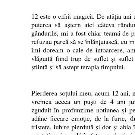
12 este o cifră magică. De atâţia ani
puterea să aştern aici câteva rând
gândurile, mi-a fost chiar teamă de pr
refuzau parcă să se înlănţuiască, cu 
îmi doream o cale de întoarcere, am
vlăguită fiind trup de suflet şi sufl
ştiinţă şi să astept terapia timpului.
Pierderea soţului meu, acum 12 ani, ne
vremea aceea un puşti de 4 ani jum
zguduit în profunzime noţiunea şi per
adânc fiecare emoție, de la furie,
d
tristețe, iubire pierdută și dor şi abi
o rețetă universală în faţa pierderii ş