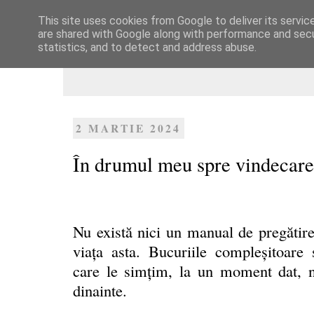
This site uses cookies from Google to deliver its servic
Dulcegarii culinare
are shared with Google along with performance and secur
statistics, and to detect and address abuse.
2 MARTIE 2024
În drumul meu spre vindecare
Nu există nici un manual de pregătir
viaţa asta. Bucuriile compleşitoare 
care le simțim, la un moment dat, nu
dinainte.