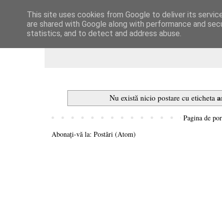
This site uses cookies from Google to deliver its servic
Dulcegarii culinare
are shared with Google along with performance and secur
statistics, and to detect and address abuse.
a
Nu există nicio postare cu eticheta
Pagina de por
Abonați-vă la:
Postări (Atom)