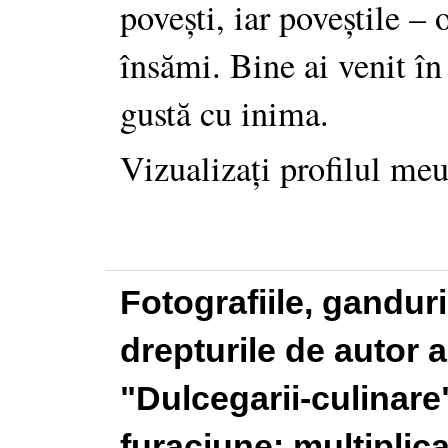
povești, iar poveștile –
însămi. Bine ai venit în
gustă cu inima.
Vizualizați profilul me
Fotografiile, gandur
drepturile de autor a
"Dulcegarii-culinare"
furaciune: multiplic