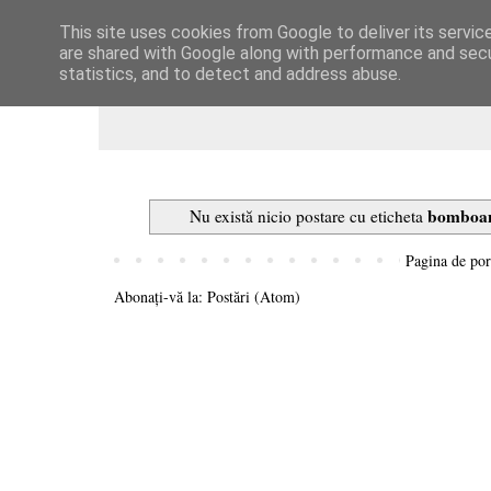
This site uses cookies from Google to deliver its servic
Dulcegarii culinare
are shared with Google along with performance and secur
statistics, and to detect and address abuse.
bomboan
Nu există nicio postare cu eticheta
Pagina de por
Abonați-vă la:
Postări (Atom)