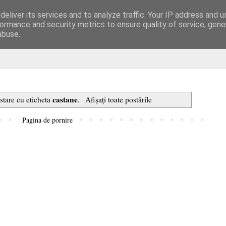
eliver its services and to analyze traffic. Your IP address and 
are
ormance and security metrics to ensure quality of service, gen
abuse.
castane
stare cu eticheta
.
Afișați toate postările
Pagina de pornire