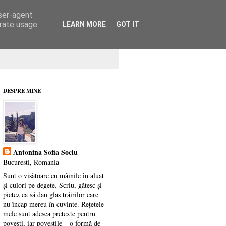
user-agent
erate usage
LEARN MORE
GOT IT
DESPRE MINE
Antonina Sofia Sociu
Bucuresti, Romania
Sunt o visătoare cu mâinile în aluat
și culori pe degete. Scriu, gătesc și
pictez ca să dau glas trăirilor care
nu încap mereu în cuvinte. Rețetele
mele sunt adesea pretexte pentru
povești, iar poveștile – o formă de