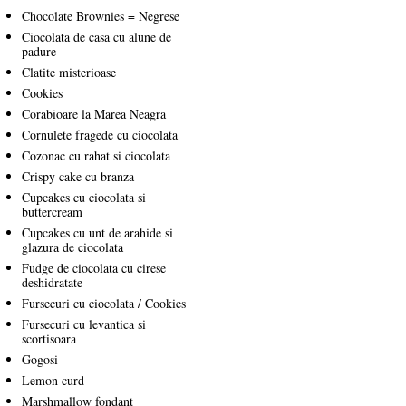
Chocolate Brownies = Negrese
Ciocolata de casa cu alune de
padure
Clatite misterioase
Cookies
Corabioare la Marea Neagra
Cornulete fragede cu ciocolata
Cozonac cu rahat si ciocolata
Crispy cake cu branza
Cupcakes cu ciocolata si
buttercream
Cupcakes cu unt de arahide si
glazura de ciocolata
Fudge de ciocolata cu cirese
deshidratate
Fursecuri cu ciocolata / Cookies
Fursecuri cu levantica si
scortisoara
Gogosi
Lemon curd
Marshmallow fondant