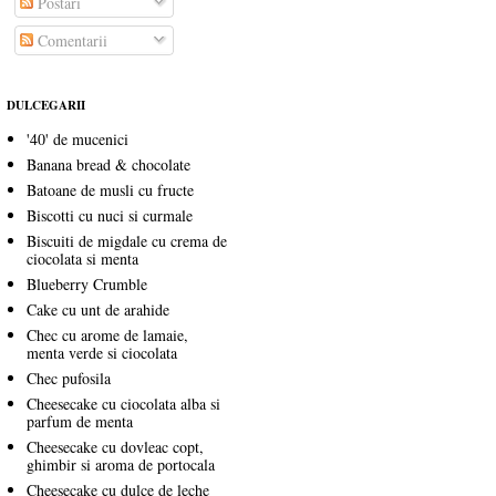
Postări
Comentarii
DULCEGARII
'40' de mucenici
Banana bread & chocolate
Batoane de musli cu fructe
Biscotti cu nuci si curmale
Biscuiti de migdale cu crema de
ciocolata si menta
Blueberry Crumble
Cake cu unt de arahide
Chec cu arome de lamaie,
menta verde si ciocolata
Chec pufosila
Cheesecake cu ciocolata alba si
parfum de menta
Cheesecake cu dovleac copt,
ghimbir si aroma de portocala
Cheesecake cu dulce de leche