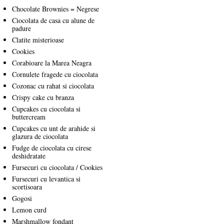
Chocolate Brownies = Negrese
Ciocolata de casa cu alune de
padure
Clatite misterioase
Cookies
Corabioare la Marea Neagra
Cornulete fragede cu ciocolata
Cozonac cu rahat si ciocolata
Crispy cake cu branza
Cupcakes cu ciocolata si
buttercream
Cupcakes cu unt de arahide si
glazura de ciocolata
Fudge de ciocolata cu cirese
deshidratate
Fursecuri cu ciocolata / Cookies
Fursecuri cu levantica si
scortisoara
Gogosi
Lemon curd
Marshmallow fondant