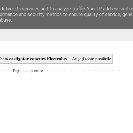
eliver its services and to analyze traffic. Your IP address and 
are
ormance and security metrics to ensure quality of service, gen
abuse.
castigator concurs Electrolux
icheta
.
Afișați toate postările
Pagina de pornire