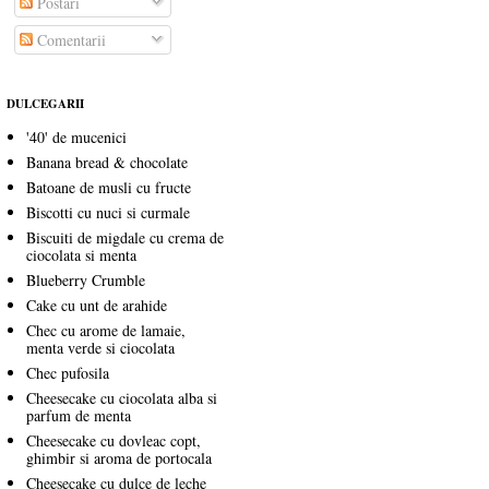
Postări
Comentarii
DULCEGARII
'40' de mucenici
Banana bread & chocolate
Batoane de musli cu fructe
Biscotti cu nuci si curmale
Biscuiti de migdale cu crema de
ciocolata si menta
Blueberry Crumble
Cake cu unt de arahide
Chec cu arome de lamaie,
menta verde si ciocolata
Chec pufosila
Cheesecake cu ciocolata alba si
parfum de menta
Cheesecake cu dovleac copt,
ghimbir si aroma de portocala
Cheesecake cu dulce de leche