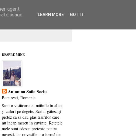
user-agent
erate usage
LEARN MORE
GOT IT
DESPRE MINE
Antonina Sofia Sociu
Bucuresti, Romania
Sunt o visătoare cu mâinile în aluat
și culori pe degete. Scriu, gătesc și
pictez ca să dau glas trăirilor care
nu încap mereu în cuvinte. Rețetele
mele sunt adesea pretexte pentru
povești, iar poveștile – o formă de