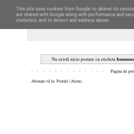
This site uses cookies from Google to deliver its servic
Dulcegarii culinare
are shared with Google along with performance and secur
statistics, and to detect and address abuse.
hummus 
Nu există nicio postare cu eticheta
Pagina de por
Abonați-vă la:
Postări (Atom)