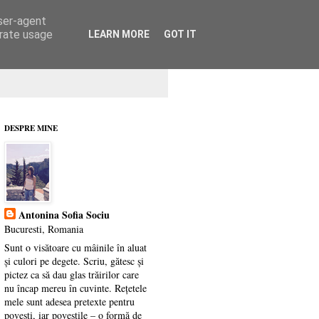
user-agent
erate usage
LEARN MORE
GOT IT
DESPRE MINE
Antonina Sofia Sociu
Bucuresti, Romania
Sunt o visătoare cu mâinile în aluat
și culori pe degete. Scriu, gătesc și
pictez ca să dau glas trăirilor care
nu încap mereu în cuvinte. Rețetele
mele sunt adesea pretexte pentru
povești, iar poveștile – o formă de