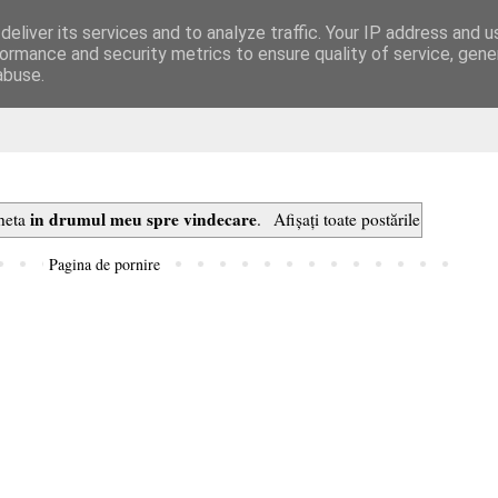
eliver its services and to analyze traffic. Your IP address and 
are
ormance and security metrics to ensure quality of service, gen
abuse.
in drumul meu spre vindecare
cheta
.
Afișați toate postările
Pagina de pornire