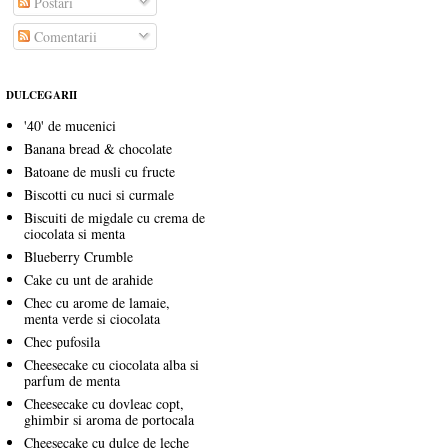
Postări
Comentarii
DULCEGARII
'40' de mucenici
Banana bread & chocolate
Batoane de musli cu fructe
Biscotti cu nuci si curmale
Biscuiti de migdale cu crema de
ciocolata si menta
Blueberry Crumble
Cake cu unt de arahide
Chec cu arome de lamaie,
menta verde si ciocolata
Chec pufosila
Cheesecake cu ciocolata alba si
parfum de menta
Cheesecake cu dovleac copt,
ghimbir si aroma de portocala
Cheesecake cu dulce de leche