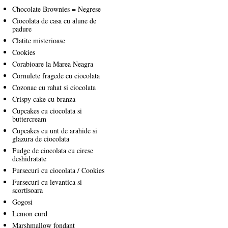
Chocolate Brownies = Negrese
Ciocolata de casa cu alune de
padure
Clatite misterioase
Cookies
Corabioare la Marea Neagra
Cornulete fragede cu ciocolata
Cozonac cu rahat si ciocolata
Crispy cake cu branza
Cupcakes cu ciocolata si
buttercream
Cupcakes cu unt de arahide si
glazura de ciocolata
Fudge de ciocolata cu cirese
deshidratate
Fursecuri cu ciocolata / Cookies
Fursecuri cu levantica si
scortisoara
Gogosi
Lemon curd
Marshmallow fondant