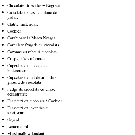
Chocolate Brownies = Negrese
Ciocolata de casa cu alune de
padure
Clatite misterioase
Cookies
Corabioare la Marea Neagra
Cornulete fragede cu ciocolata
Cozonac cu rahat si ciocolata
Crispy cake cu branza
Cupcakes cu ciocolata si
buttercream
Cupcakes cu unt de arahide si
glazura de ciocolata
Fudge de ciocolata cu cirese
deshidratate
Fursecuri cu ciocolata / Cookies
Fursecuri cu levantica si
scortisoara
Gogosi
Lemon curd
Marshmallow fondant