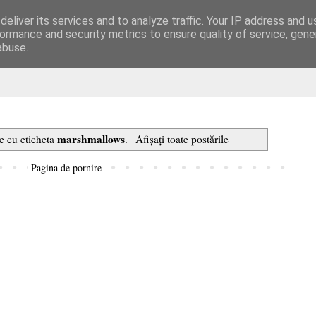
eliver its services and to analyze traffic. Your IP address and 
are
ormance and security metrics to ensure quality of service, gen
abuse.
marshmallows
re cu eticheta
.
Afișați toate postările
Pagina de pornire