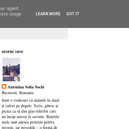
user-agent
erate usage
LEARN MORE
GOT IT
DESPRE MINE
Antonina Sofia Sociu
Bucuresti, Romania
Sunt o visătoare cu mâinile în aluat
și culori pe degete. Scriu, gătesc și
pictez ca să dau glas trăirilor care
nu încap mereu în cuvinte. Rețetele
mele sunt adesea pretexte pentru
povești, iar poveștile – o formă de