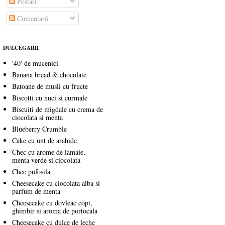
Postări
Comentarii
DULCEGARII
'40' de mucenici
Banana bread & chocolate
Batoane de musli cu fructe
Biscotti cu nuci si curmale
Biscuiti de migdale cu crema de
ciocolata si menta
Blueberry Crumble
Cake cu unt de arahide
Chec cu arome de lamaie,
menta verde si ciocolata
Chec pufosila
Cheesecake cu ciocolata alba si
parfum de menta
Cheesecake cu dovleac copt,
ghimbir si aroma de portocala
Cheesecake cu dulce de leche