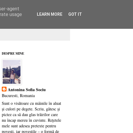
user-agent
erate usage
LEARN MORE
GOT IT
DESPRE MINE
Antonina Sofia Sociu
Bucuresti, Romania
Sunt o visătoare cu mâinile în aluat
și culori pe degete. Scriu, gătesc și
pictez ca să dau glas trăirilor care
nu încap mereu în cuvinte. Rețetele
mele sunt adesea pretexte pentru
povești, iar poveștile – o formă de