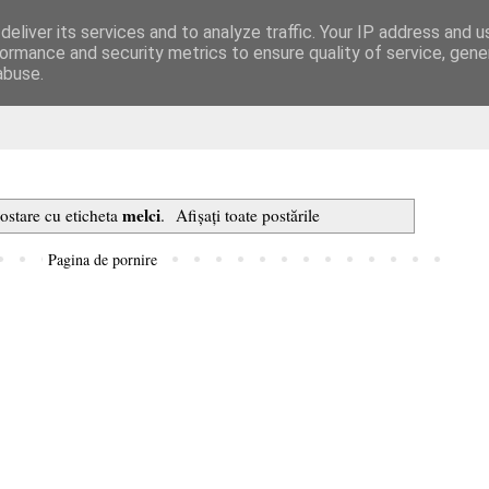
eliver its services and to analyze traffic. Your IP address and 
are
ormance and security metrics to ensure quality of service, gen
abuse.
melci
postare cu eticheta
.
Afișați toate postările
Pagina de pornire