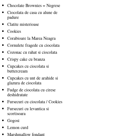
Chocolate Brownies = Negrese
Ciocolata de casa cu alune de
padure
Clatite misterioase
Cookies
Corabioare la Marea Neagra
Cornulete fragede cu ciocolata
Cozonac cu rahat si ciocolata
Crispy cake cu branza
Cupcakes cu ciocolata si
buttercream
Cupcakes cu unt de arahide si
glazura de ciocolata
Fudge de ciocolata cu cirese
deshidratate
Fursecuri cu ciocolata / Cookies
Fursecuri cu levantica si
scortisoara
Gogosi
Lemon curd
Marshmallow fondant