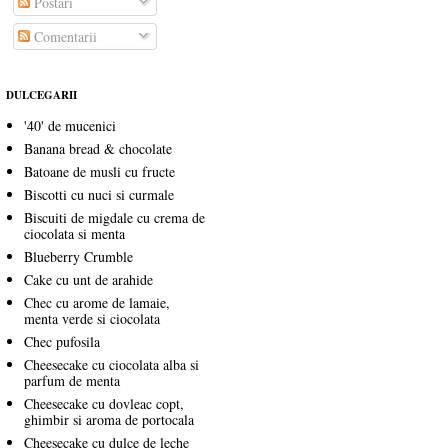
Postări
Comentarii
DULCEGARII
'40' de mucenici
Banana bread & chocolate
Batoane de musli cu fructe
Biscotti cu nuci si curmale
Biscuiti de migdale cu crema de
ciocolata si menta
Blueberry Crumble
Cake cu unt de arahide
Chec cu arome de lamaie,
menta verde si ciocolata
Chec pufosila
Cheesecake cu ciocolata alba si
parfum de menta
Cheesecake cu dovleac copt,
ghimbir si aroma de portocala
Cheesecake cu dulce de leche