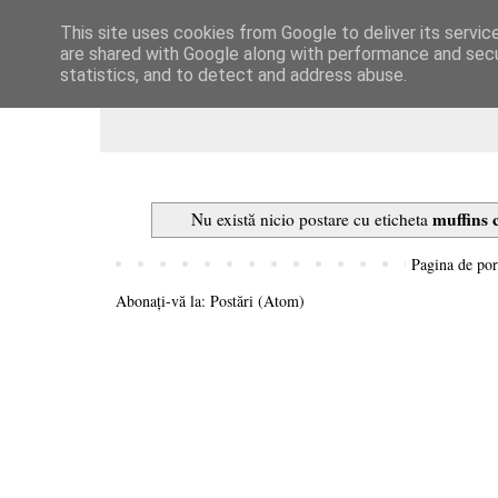
This site uses cookies from Google to deliver its servic
Dulcegarii culinare
are shared with Google along with performance and secur
statistics, and to detect and address abuse.
muffins 
Nu există nicio postare cu eticheta
Pagina de por
Abonați-vă la:
Postări (Atom)