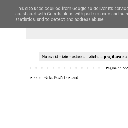
This site uses cookies from Google to deliver its servic
Dulcegarii culinare
are shared with Google along with performance and secur
statistics, and to detect and address abuse.
prajitura cu
Nu există nicio postare cu eticheta
Pagina de por
Abonați-vă la:
Postări (Atom)