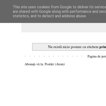
This site uses cookies from Google to deliver its servic
Dulcegarii culinare
are shared with Google along with performance and secur
statistics, and to detect and address abuse.
pri
Nu există nicio postare cu eticheta
Pagina de por
Abonați-vă la:
Postări (Atom)