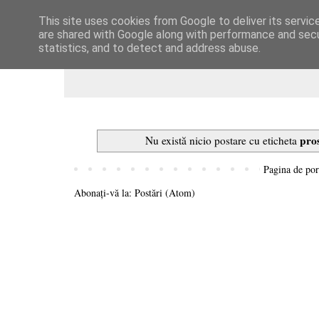
This site uses cookies from Google to deliver its servic
Dulcegarii culinare
are shared with Google along with performance and secur
statistics, and to detect and address abuse.
pro
Nu există nicio postare cu eticheta
Pagina de por
Abonați-vă la:
Postări (Atom)