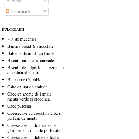
Postări
Comentarii
DULCEGARII
'40' de mucenici
Banana bread & chocolate
Batoane de musli cu fructe
Biscotti cu nuci si curmale
Biscuiti de migdale cu crema de
ciocolata si menta
Blueberry Crumble
Cake cu unt de arahide
Chec cu arome de lamaie,
menta verde si ciocolata
Chec pufosila
Cheesecake cu ciocolata alba si
parfum de menta
Cheesecake cu dovleac copt,
ghimbir si aroma de portocala
Cheesecake cu dulce de leche