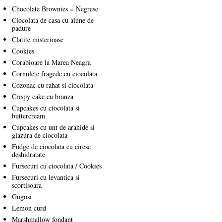
Chocolate Brownies = Negrese
Ciocolata de casa cu alune de
padure
Clatite misterioase
Cookies
Corabioare la Marea Neagra
Cornulete fragede cu ciocolata
Cozonac cu rahat si ciocolata
Crispy cake cu branza
Cupcakes cu ciocolata si
buttercream
Cupcakes cu unt de arahide si
glazura de ciocolata
Fudge de ciocolata cu cirese
deshidratate
Fursecuri cu ciocolata / Cookies
Fursecuri cu levantica si
scortisoara
Gogosi
Lemon curd
Marshmallow fondant