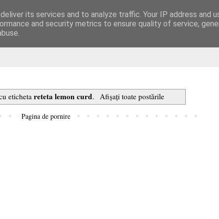
eliver its services and to analyze traffic. Your IP address and 
are
ormance and security metrics to ensure quality of service, gen
abuse.
reteta lemon curd
 cu eticheta
.
Afișați toate postările
Pagina de pornire