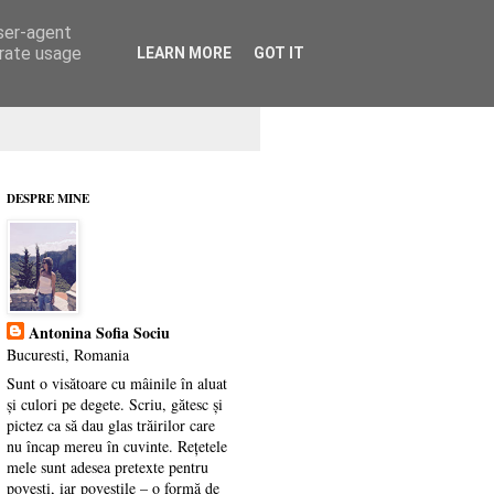
user-agent
erate usage
LEARN MORE
GOT IT
DESPRE MINE
Antonina Sofia Sociu
Bucuresti, Romania
Sunt o visătoare cu mâinile în aluat
și culori pe degete. Scriu, gătesc și
pictez ca să dau glas trăirilor care
nu încap mereu în cuvinte. Rețetele
mele sunt adesea pretexte pentru
povești, iar poveștile – o formă de