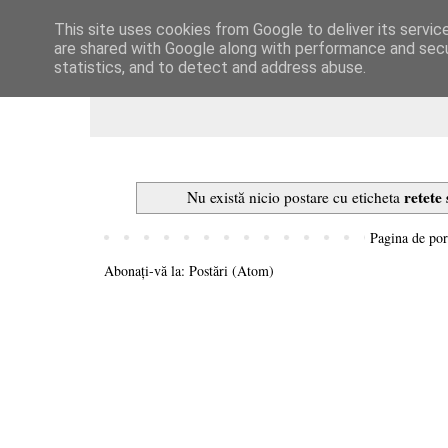
This site uses cookies from Google to deliver its servic
Dulcegarii culinare
are shared with Google along with performance and secur
statistics, and to detect and address abuse.
retete
Nu există nicio postare cu eticheta
Pagina de por
Abonați-vă la:
Postări (Atom)