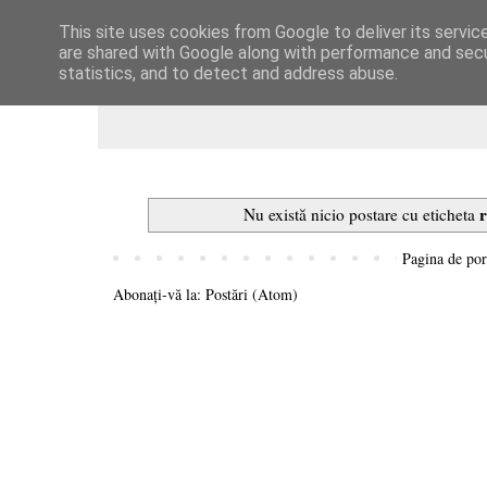
This site uses cookies from Google to deliver its servic
Dulcegarii culinare
are shared with Google along with performance and secur
statistics, and to detect and address abuse.
r
Nu există nicio postare cu eticheta
Pagina de por
Abonați-vă la:
Postări (Atom)