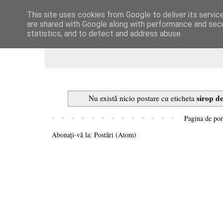
This site uses cookies from Google to deliver its servic
Dulcegarii culinare
are shared with Google along with performance and secur
statistics, and to detect and address abuse.
sirop d
Nu există nicio postare cu eticheta
Pagina de por
Abonați-vă la:
Postări (Atom)