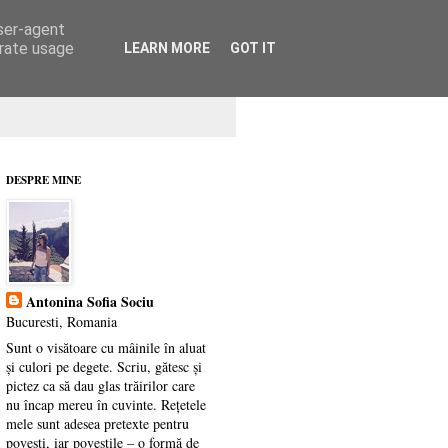
user-agent
erate usage
LEARN MORE
GOT IT
DESPRE MINE
Antonina Sofia Sociu
Bucuresti, Romania
Sunt o visătoare cu mâinile în aluat
și culori pe degete. Scriu, gătesc și
pictez ca să dau glas trăirilor care
nu încap mereu în cuvinte. Rețetele
mele sunt adesea pretexte pentru
povești, iar poveștile – o formă de