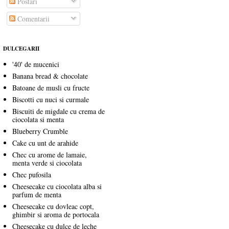
Postări
Comentarii
DULCEGARII
'40' de mucenici
Banana bread & chocolate
Batoane de musli cu fructe
Biscotti cu nuci si curmale
Biscuiti de migdale cu crema de
ciocolata si menta
Blueberry Crumble
Cake cu unt de arahide
Chec cu arome de lamaie,
menta verde si ciocolata
Chec pufosila
Cheesecake cu ciocolata alba si
parfum de menta
Cheesecake cu dovleac copt,
ghimbir si aroma de portocala
Cheesecake cu dulce de leche