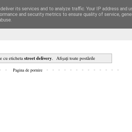
eliver its services and to analyze traffic. Your IP address and 
are
ormance and security metrics to ensure quality of service, gen
abuse.
street delivery
re cu eticheta
.
Afișați toate postările
Pagina de pornire