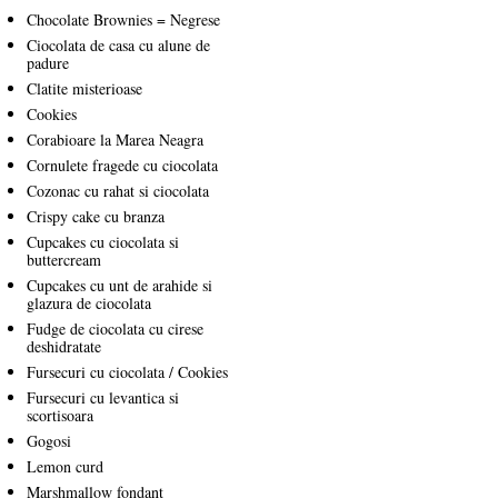
Chocolate Brownies = Negrese
Ciocolata de casa cu alune de
padure
Clatite misterioase
Cookies
Corabioare la Marea Neagra
Cornulete fragede cu ciocolata
Cozonac cu rahat si ciocolata
Crispy cake cu branza
Cupcakes cu ciocolata si
buttercream
Cupcakes cu unt de arahide si
glazura de ciocolata
Fudge de ciocolata cu cirese
deshidratate
Fursecuri cu ciocolata / Cookies
Fursecuri cu levantica si
scortisoara
Gogosi
Lemon curd
Marshmallow fondant