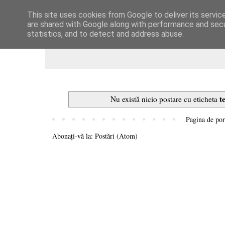
This site uses cookies from Google to deliver its servic
Dulcegarii culinare
are shared with Google along with performance and secur
statistics, and to detect and address abuse.
t
Nu există nicio postare cu eticheta
Pagina de por
Abonați-vă la:
Postări (Atom)