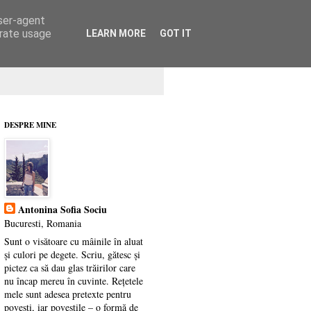
user-agent
erate usage
LEARN MORE
GOT IT
DESPRE MINE
Antonina Sofia Sociu
Bucuresti, Romania
Sunt o visătoare cu mâinile în aluat
și culori pe degete. Scriu, gătesc și
pictez ca să dau glas trăirilor care
nu încap mereu în cuvinte. Rețetele
mele sunt adesea pretexte pentru
povești, iar poveștile – o formă de