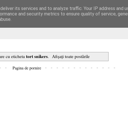
eliver its services and to analyze traffic. Your IP address and 
are
ormance and security metrics to ensure quality of service, gen
abuse.
tort snikers
are cu eticheta
.
Afișați toate postările
Pagina de pornire