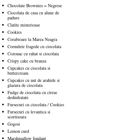
Chocolate Brownies = Negrese
Ciocolata de casa cu alune de
padure
Clatite misterioase
Cookies
Corabioare la Marea Neagra
Cornulete fragede cu ciocolata
Cozonac cu rahat si ciocolata
Crispy cake cu branza
Cupcakes cu ciocolata si
buttercream
Cupcakes cu unt de arahide si
glazura de ciocolata
Fudge de ciocolata cu cirese
deshidratate
Fursecuri cu ciocolata / Cookies
Fursecuri cu levantica si
scortisoara
Gogosi
Lemon curd
Marshmallow fondant