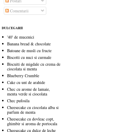
Postări
Comentarii
DULCEGARII
'40' de mucenici
Banana bread & chocolate
Batoane de musli cu fructe
Biscotti cu nuci si curmale
Biscuiti de migdale cu crema de
ciocolata si menta
Blueberry Crumble
Cake cu unt de arahide
Chec cu arome de lamaie,
menta verde si ciocolata
Chec pufosila
Cheesecake cu ciocolata alba si
parfum de menta
Cheesecake cu dovleac copt,
ghimbir si aroma de portocala
Cheesecake cu dulce de leche