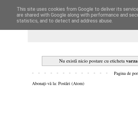
This site uses cookies from Google to deliver its servic
Dulcegarii culinare
are shared with Google along with performance and secur
statistics, and to detect and address abuse.
varza
Nu există nicio postare cu eticheta
Pagina de por
Abonați-vă la:
Postări (Atom)