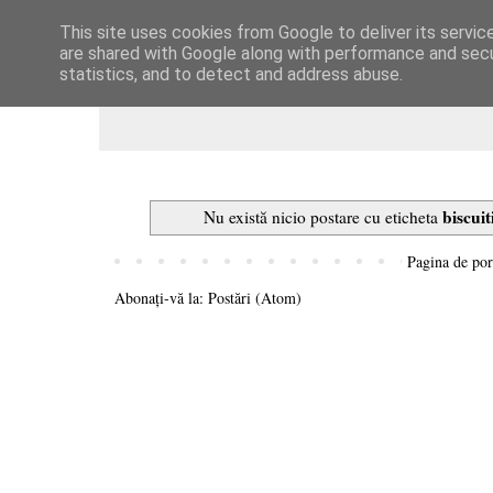
This site uses cookies from Google to deliver its servic
Dulcegarii culinare
are shared with Google along with performance and secur
statistics, and to detect and address abuse.
biscuit
Nu există nicio postare cu eticheta
Pagina de por
Abonați-vă la:
Postări (Atom)