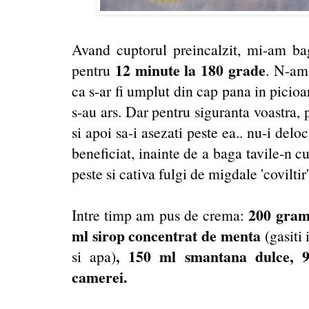
Avand cuptorul preincalzit, mi-am bag
12 minute la 180 grade
pentru
. N-am 
ca s-ar fi umplut din cap pana in picioar
s-au ars. Dar pentru siguranta voastra, 
si apoi sa-i asezati peste ea.. nu-i deloc
beneficiat, inainte de a baga tavile-n c
peste si cativa fulgi de migdale 'coviltir'
200 grame
Intre timp am pus de crema:
ml sirop concentrat de menta
(gasiti
, 150 ml smantana dulce, 
si apa)
camerei.