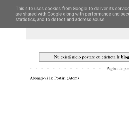
This site uses cookies from Google to deliver its servic
Dulcegarii culinare
are shared with Google along with performance and secur
statistics, and to detect and address abuse.
le blo
Nu există nicio postare cu eticheta
Pagina de por
Abonați-vă la:
Postări (Atom)