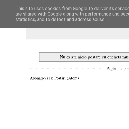
This site uses cookies from Google to deliver its servic
Dulcegarii culinare
are shared with Google along with performance and secur
statistics, and to detect and address abuse.
muc
Nu există nicio postare cu eticheta
Pagina de por
Abonați-vă la:
Postări (Atom)