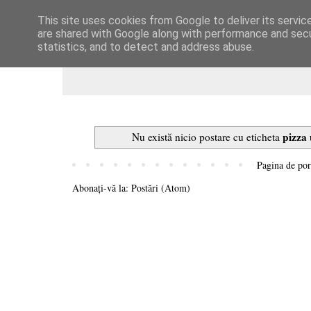
This site uses cookies from Google to deliver its servic
Dulcegarii culinare
are shared with Google along with performance and secur
statistics, and to detect and address abuse.
pizza
Nu există nicio postare cu eticheta
Pagina de por
Abonați-vă la:
Postări (Atom)