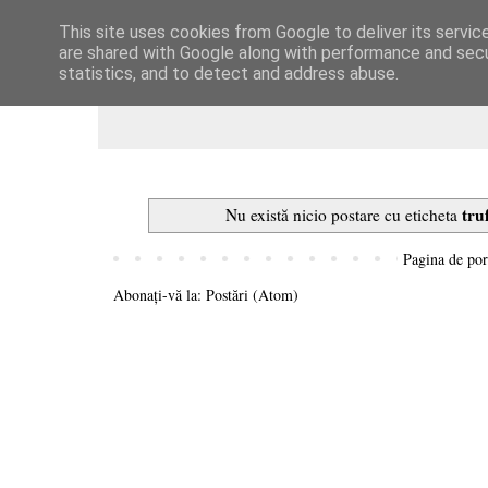
This site uses cookies from Google to deliver its servic
Dulcegarii culinare
are shared with Google along with performance and secur
statistics, and to detect and address abuse.
tru
Nu există nicio postare cu eticheta
Pagina de por
Abonați-vă la:
Postări (Atom)