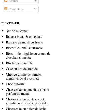
Postări
Comentarii
DULCEGARII
'40' de mucenici
Banana bread & chocolate
Batoane de musli cu fructe
Biscotti cu nuci si curmale
Biscuiti de migdale cu crema de
ciocolata si menta
Blueberry Crumble
Cake cu unt de arahide
Chec cu arome de lamaie,
menta verde si ciocolata
Chec pufosila
Cheesecake cu ciocolata alba si
parfum de menta
Cheesecake cu dovleac copt,
ghimbir si aroma de portocala
Cheesecake cu dulce de leche