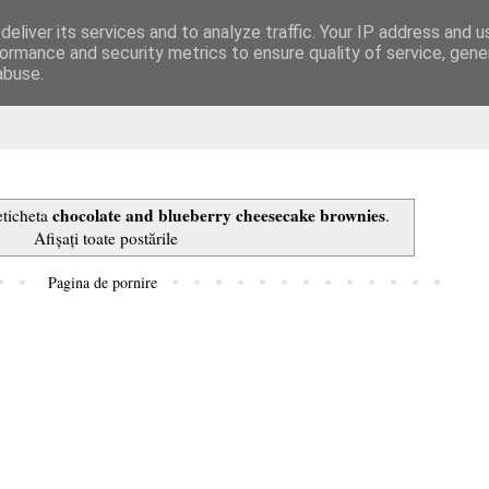
eliver its services and to analyze traffic. Your IP address and 
are
ormance and security metrics to ensure quality of service, gen
abuse.
chocolate and blueberry cheesecake brownies
eticheta
.
Afișați toate postările
Pagina de pornire