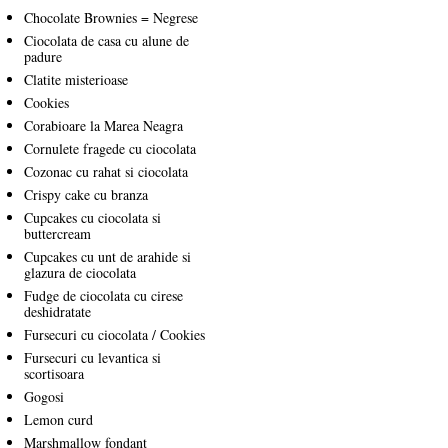
Chocolate Brownies = Negrese
Ciocolata de casa cu alune de
padure
Clatite misterioase
Cookies
Corabioare la Marea Neagra
Cornulete fragede cu ciocolata
Cozonac cu rahat si ciocolata
Crispy cake cu branza
Cupcakes cu ciocolata si
buttercream
Cupcakes cu unt de arahide si
glazura de ciocolata
Fudge de ciocolata cu cirese
deshidratate
Fursecuri cu ciocolata / Cookies
Fursecuri cu levantica si
scortisoara
Gogosi
Lemon curd
Marshmallow fondant