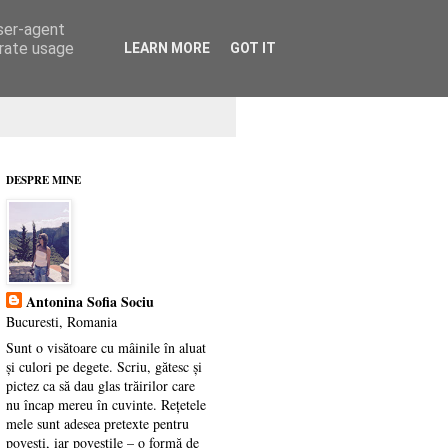
user-agent
erate usage
LEARN MORE
GOT IT
DESPRE MINE
Antonina Sofia Sociu
Bucuresti, Romania
Sunt o visătoare cu mâinile în aluat
și culori pe degete. Scriu, gătesc și
pictez ca să dau glas trăirilor care
nu încap mereu în cuvinte. Rețetele
mele sunt adesea pretexte pentru
povești, iar poveștile – o formă de