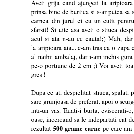
Aveti grija cand ajungeti la aripioar
prinsa bine de burtica si s-ar putea sa 
carnea din jurul ei cu un cutit pentru 
sfarsit! Si uite asa aveti o stiuca desp
acul si ata n-au ce cauta!;) Mah, dar
la aripioara aia... c-am tras ca o zapa 
al naibii ambalaj, dar i-am inchis gura 
pe-o portiune de 2 cm ;) Voi aveti toate
gres !
Dupa ce ati despielitat stiuca, spalati 
sare grunjoasa de preferat, apoi o scurge
intr-un vas. Taiati-i burta, eviscerati-
oase, incercand sa le indepartati cat d
500 grame carne
rezultat
pe care am t