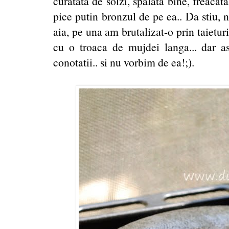
curatata de solzi, spalata bine, freacat
pice putin bronzul de pe ea.. Da stiu, 
aia, pe una am brutalizat-o prin taieturi
cu o troaca de mujdei langa... dar ast
conotatii.. si nu vorbim de ea!;).