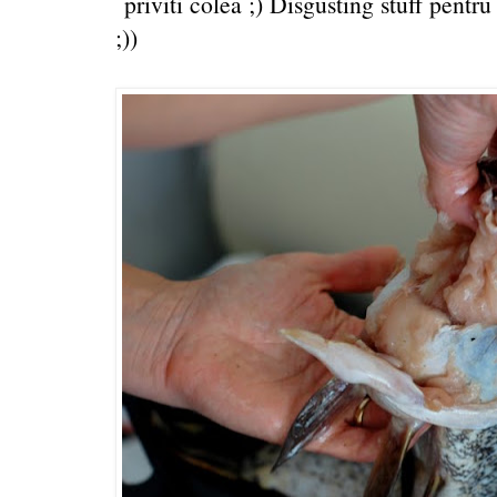
priviti colea ;) Disgusting stuff pentru
;))