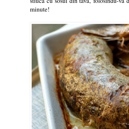
stiuca cu sosul din tava, folosindu-va
minute!