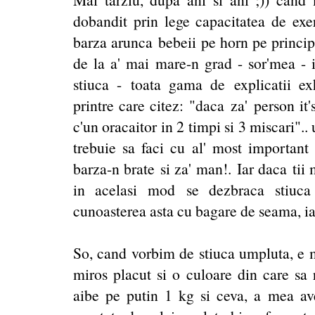
dobandit prin lege capacitatea de exer
barza arunca bebeii pe horn pe princip
de la a' mai mare-n grad - sor'mea - i
stiuca - toata gama de explicatii ex
printre care citez: "daca za' person it'
c'un oracaitor in 2 timpi si 3 miscari".
trebuie sa faci cu al'
most
important
barza-n brate si za' man!.
Iar daca tii 
in acelasi mod se dezbraca stiuca 
cunoasterea asta cu bagare de seama, iar
So, cand vorbim de stiuca umpluta, e m
miros placut si o culoare din care sa 
aibe pe putin 1 kg si ceva, a mea av