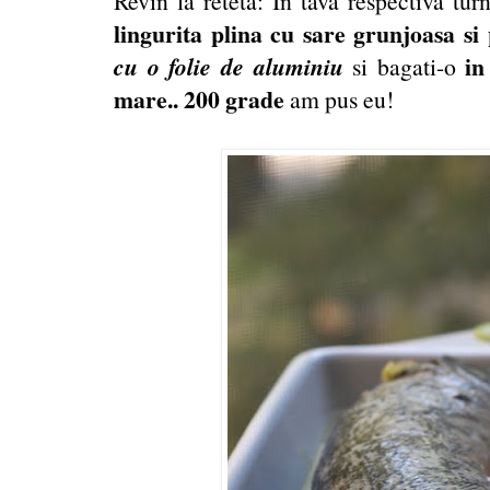
Revin la reteta: In tava respectiva tur
lingurita plina cu sare grunjoasa si
cu o folie de aluminiu
in
si bagati-o
mare.. 200 grade
am pus eu!