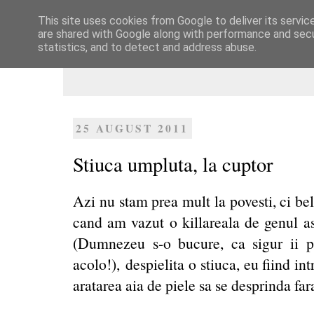
This site uses cookies from Google to deliver its servic
Dulcegarii culinare
are shared with Google along with performance and secur
statistics, and to detect and address abuse.
25 AUGUST 2011
Stiuca umpluta, la cuptor
Azi nu stam prea mult la povesti, ci be
cand am vazut o killareala de genul a
(Dumnezeu s-o bucure, ca sigur ii p
acolo!), despielita o stiuca, eu fiind i
aratarea aia de piele sa se desprinda far