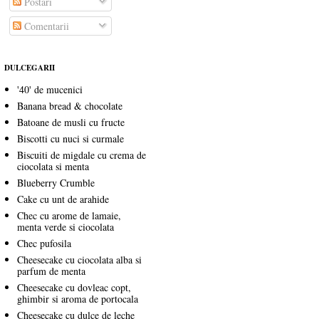
Postări
Comentarii
DULCEGARII
'40' de mucenici
Banana bread & chocolate
Batoane de musli cu fructe
Biscotti cu nuci si curmale
Biscuiti de migdale cu crema de
ciocolata si menta
Blueberry Crumble
Cake cu unt de arahide
Chec cu arome de lamaie,
menta verde si ciocolata
Chec pufosila
Cheesecake cu ciocolata alba si
parfum de menta
Cheesecake cu dovleac copt,
ghimbir si aroma de portocala
Cheesecake cu dulce de leche