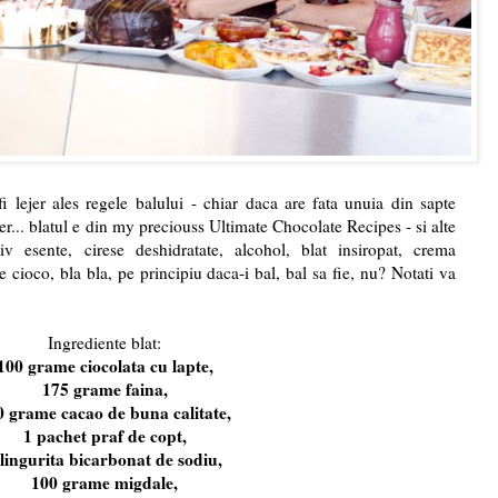
i lejer ales regele balului - chiar daca are fata unuia din sapte
per... blatul e din my preciouss Ultimate Chocolate Recipes - si alte
iv esente, cirese deshidratate, alcohol, blat insiropat, crema
ioco, bla bla, pe principiu daca-i bal, bal sa fie, nu? Notati va
Ingrediente blat:
100 grame ciocolata cu lapte,
175 grame faina,
0 grame cacao de buna calitate,
1 pachet praf de copt,
 lingurita bicarbonat de sodiu,
100 grame migdale,