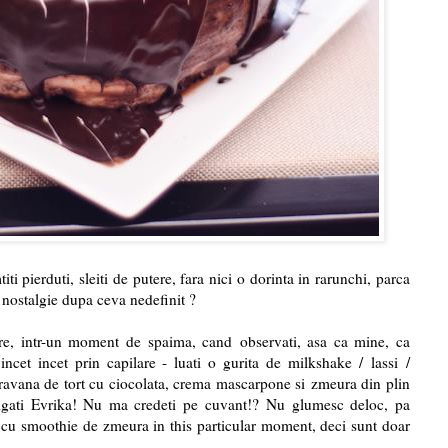
ti pierduti, sleiti de putere, fara nici o dorinta in rarunchi, parca
 nostalgie dupa ceva nedefinit ?
lare, intr-un moment de spaima, cand observati, asa ca mine, ca
 incet incet prin capilare - luati o gurita de milkshake / lassi /
avana de tort cu ciocolata, crema mascarpone si zmeura din plin
strigati Evrika! Nu ma credeti pe cuvant!? Nu glumesc deloc, pa
cu smoothie de zmeura in this particular moment, deci sunt doar