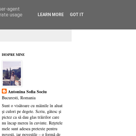
user-agent
erate usage
LEARN MORE
GOT IT
DESPRE MINE
Antonina Sofia Sociu
Bucuresti, Romania
Sunt o visătoare cu mâinile în aluat
și culori pe degete. Scriu, gătesc și
pictez ca să dau glas trăirilor care
nu încap mereu în cuvinte. Rețetele
mele sunt adesea pretexte pentru
povești, iar poveștile – o formă de