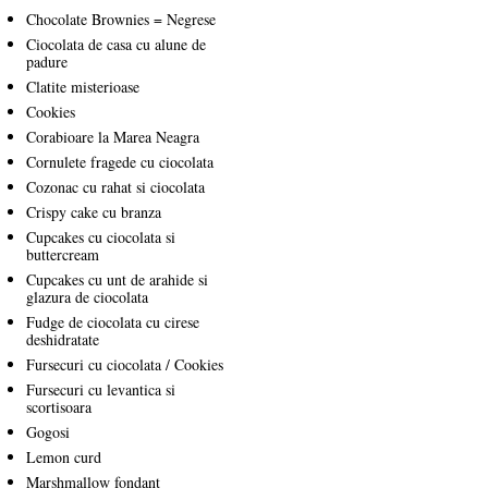
Chocolate Brownies = Negrese
Ciocolata de casa cu alune de
padure
Clatite misterioase
Cookies
Corabioare la Marea Neagra
Cornulete fragede cu ciocolata
Cozonac cu rahat si ciocolata
Crispy cake cu branza
Cupcakes cu ciocolata si
buttercream
Cupcakes cu unt de arahide si
glazura de ciocolata
Fudge de ciocolata cu cirese
deshidratate
Fursecuri cu ciocolata / Cookies
Fursecuri cu levantica si
scortisoara
Gogosi
Lemon curd
Marshmallow fondant