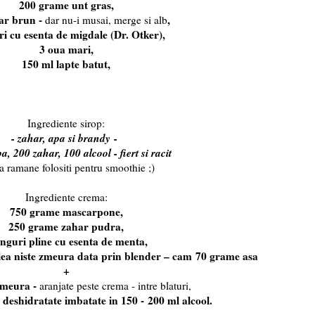
200 grame unt gras,
ar brun -
,
dar nu-i musai, merge si alb
ri cu esenta de migdale (Dr. Otker),
3 oua mari,
150 ml lapte batut,
Ingrediente sirop:
- zahar, apa si brandy -
a, 200 zahar, 100 alcool - fiert si racit
a ramane folositi pentru smoothie ;)
Ingrediente crema:
750 grame mascarpone,
250 grame zahar pudra,
inguri pline cu esenta de menta,
lea niste zmeura data prin blender – cam 70 grame asa
+
zmeura -
aranjate peste crema - intre blaturi,
 deshidratate imbatate in 150 -
200 ml alcool.