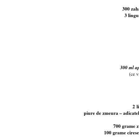
300 zah
3 lingu
300 ml ap
(ce v
2 l
piure de zmeura – adicate
700 grame 
100 grame cirese