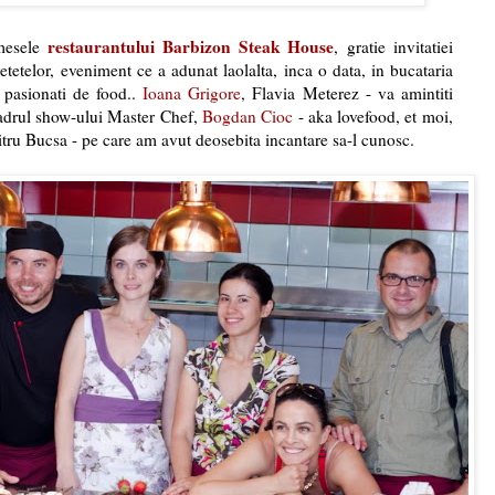
restaurantului Barbizon Steak House
 mesele
, gratie invitatiei
tetelor, eveniment ce a adunat laolalta, inca o data, in bucataria
 pasionati de food..
Ioana Grigore
, Flavia Meterez - va amintiti
 cadrul show-ului Master Chef,
Bogdan Cioc
- aka lovefood, et moi,
itru Bucsa - pe care am avut deosebita incantare sa-l cunosc.