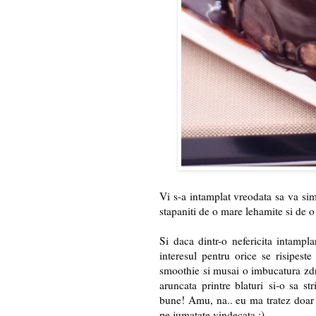
Vi s-a intamplat vreodata sa va simti
stapaniti de o mare lehamite si de o
Si daca dintr-o nefericita intamp
interesul pentru orice se risipeste
smoothie si musai o imbucatura zdr
aruncata printre blaturi si-o sa 
bune! Amu, na.. eu ma tratez doar 
pe jumatate vindecata ;)