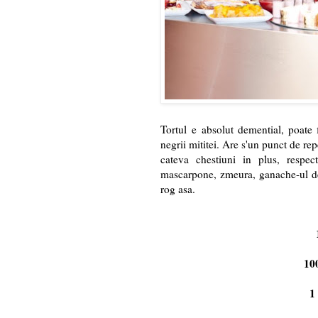
Tortul e absolut demential, poate f
negrii mititei. Are s'un punct de re
cateva chestiuni in plus, respect
mascarpone, zmeura, ganache-ul de c
rog asa.
10
1