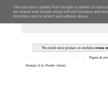
This site uses cookies from Google to deliver its servic
Dulcegarii culinare
are shared with Google along with performance and secur
statistics, and to detect and address abuse.
crema m
Nu există nicio postare cu eticheta
Pagina de por
Abonați-vă la:
Postări (Atom)