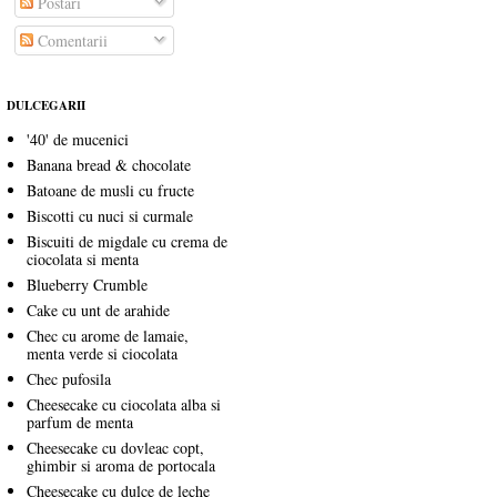
Postări
Comentarii
DULCEGARII
'40' de mucenici
Banana bread & chocolate
Batoane de musli cu fructe
Biscotti cu nuci si curmale
Biscuiti de migdale cu crema de
ciocolata si menta
Blueberry Crumble
Cake cu unt de arahide
Chec cu arome de lamaie,
menta verde si ciocolata
Chec pufosila
Cheesecake cu ciocolata alba si
parfum de menta
Cheesecake cu dovleac copt,
ghimbir si aroma de portocala
Cheesecake cu dulce de leche