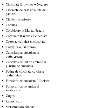
Chocolate Brownies = Negrese
Ciocolata de casa cu alune de
padure
Clatite misterioase
Cookies
Corabioare la Marea Neagra
Cornulete fragede cu ciocolata
Cozonac cu rahat si ciocolata
Crispy cake cu branza
Cupcakes cu ciocolata si
buttercream
Cupcakes cu unt de arahide si
glazura de ciocolata
Fudge de ciocolata cu cirese
deshidratate
Fursecuri cu ciocolata / Cookies
Fursecuri cu levantica si
scortisoara
Gogosi
Lemon curd
Marshmallow fondant