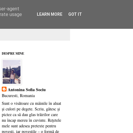
user-agent
erate usage
LEARN MORE
GOT IT
DESPRE MINE
Antonina Sofia Sociu
Bucuresti, Romania
Sunt o visătoare cu mâinile în aluat
și culori pe degete. Scriu, gătesc și
pictez ca să dau glas trăirilor care
nu încap mereu în cuvinte. Rețetele
mele sunt adesea pretexte pentru
povești, iar poveștile – o formă de