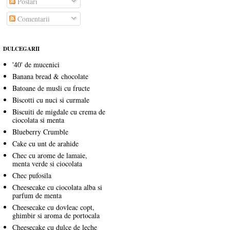
Postări
Comentarii
DULCEGARII
'40' de mucenici
Banana bread & chocolate
Batoane de musli cu fructe
Biscotti cu nuci si curmale
Biscuiti de migdale cu crema de
ciocolata si menta
Blueberry Crumble
Cake cu unt de arahide
Chec cu arome de lamaie,
menta verde si ciocolata
Chec pufosila
Cheesecake cu ciocolata alba si
parfum de menta
Cheesecake cu dovleac copt,
ghimbir si aroma de portocala
Cheesecake cu dulce de leche