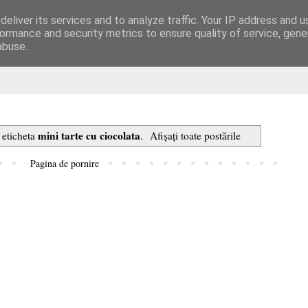
eliver its services and to analyze traffic. Your IP address and 
are
ormance and security metrics to ensure quality of service, gen
abuse.
mini tarte cu ciocolata
 eticheta
.
Afișați toate postările
Pagina de pornire