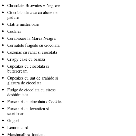
Chocolate Brownies = Negrese
Ciocolata de casa cu alune de
padure
Clatite misterioase
Cookies
Corabioare la Marea Neagra
Cornulete fragede cu ciocolata
Cozonac cu rahat si ciocolata
Crispy cake cu branza
Cupcakes cu ciocolata si
buttercream
Cupcakes cu unt de arahide si
glazura de ciocolata
Fudge de ciocolata cu cirese
deshidratate
Fursecuri cu ciocolata / Cookies
Fursecuri cu levantica si
scortisoara
Gogosi
Lemon curd
Marshmallow fondant