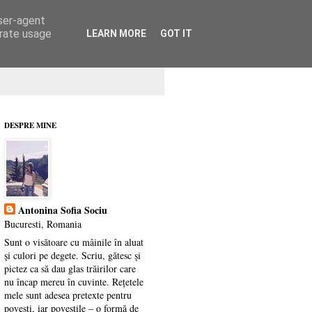
user-agent
erate usage
LEARN MORE
GOT IT
DESPRE MINE
Antonina Sofia Sociu
Bucuresti, Romania
Sunt o visătoare cu mâinile în aluat
și culori pe degete. Scriu, gătesc și
pictez ca să dau glas trăirilor care
nu încap mereu în cuvinte. Rețetele
mele sunt adesea pretexte pentru
povești, iar poveștile – o formă de