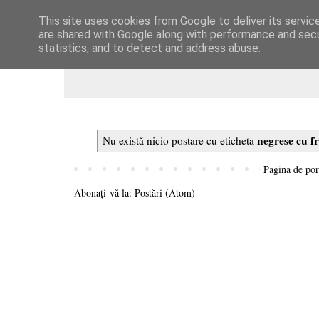
This site uses cookies from Google to deliver its servic
Dulcegarii culinare
are shared with Google along with performance and secur
statistics, and to detect and address abuse.
negrese cu f
Nu există nicio postare cu eticheta
Pagina de por
Abonați-vă la:
Postări (Atom)