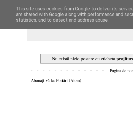
This site uses cookies from Google to deliver its servic
Dulcegarii culinare
are shared with Google along with performance and secur
statistics, and to detect and address abuse.
prajitu
Nu există nicio postare cu eticheta
Pagina de por
Abonați-vă la:
Postări (Atom)