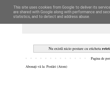
This site uses cookies from Google to deliver its servic
Dulcegarii culinare
are shared with Google along with performance and secur
statistics, and to detect and address abuse.
rete
Nu există nicio postare cu eticheta
Pagina de por
Abonați-vă la:
Postări (Atom)