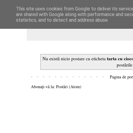
This site uses cookies from Google to deliver its servic
Dulcegarii culinare
are shared with Google along with performance and secur
statistics, and to detect and address abuse.
tarta cu cioc
Nu există nicio postare cu eticheta
postările
Pagina de por
Abonați-vă la:
Postări (Atom)