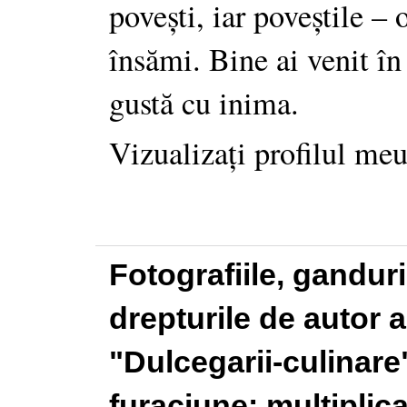
povești, iar poveștile –
însămi. Bine ai venit în
gustă cu inima.
Vizualizați profilul me
Fotografiile, gandur
drepturile de autor a
"Dulcegarii-culinare"
furaciune: multiplic