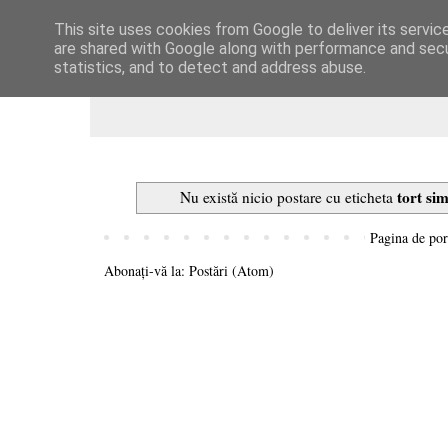
This site uses cookies from Google to deliver its servic
Dulcegarii culinare
are shared with Google along with performance and secur
statistics, and to detect and address abuse.
tort si
Nu există nicio postare cu eticheta
Pagina de por
Abonați-vă la:
Postări (Atom)