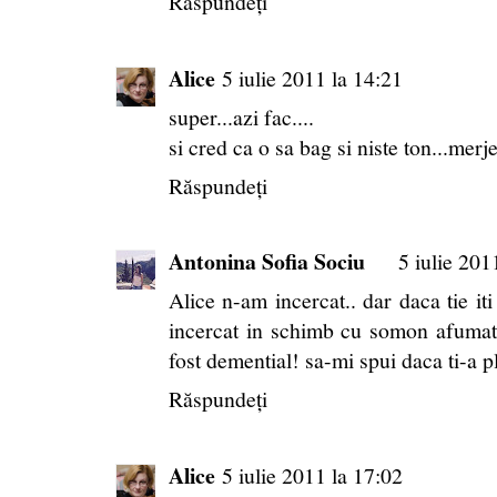
Răspundeți
Alice
5 iulie 2011 la 14:21
super...azi fac....
si cred ca o sa bag si niste ton...merj
Răspundeți
Antonina Sofia Sociu
5 iulie 201
Alice n-am incercat.. dar daca tie it
incercat in schimb cu somon afumat,
fost demential! sa-mi spui daca ti-a p
Răspundeți
Alice
5 iulie 2011 la 17:02