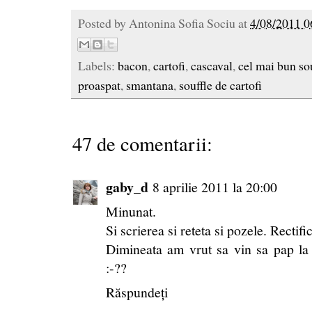
Posted by
Antonina Sofia Sociu
at
4/08/2011 0
Labels:
bacon
,
cartofi
,
cascaval
,
cel mai bun so
proaspat
,
smantana
,
souffle de cartofi
47 de comentarii:
gaby_d
8 aprilie 2011 la 20:00
Minunat.
Si scrierea si reteta si pozele. Rectif
Dimineata am vrut sa vin sa pap la
:-??
Răspundeți