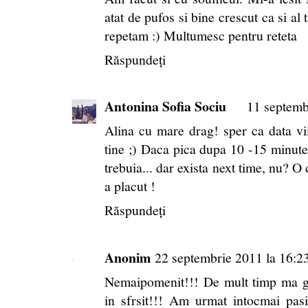
atat de pufos si bine crescut ca si al
repetam :) Multumesc pentru reteta
Răspundeți
Antonina Sofia Sociu
11 septemb
Alina cu mare drag! sper ca data viit
tine ;) Daca pica dupa 10 -15 minut
trebuia... dar exista next time, nu? O
a placut !
Răspundeți
Anonim
22 septembrie 2011 la 16:2
Nemaipomenit!!! De mult timp ma ga
in sfrsit!!! Am urmat intocmai pasii