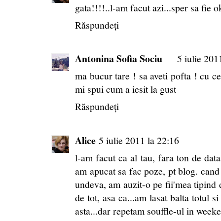
gata!!!!..l-am facut azi...sper sa fie ok
Răspundeți
Antonina Sofia Sociu
5 iulie 201
ma bucur tare ! sa aveti pofta ! cu c
mi spui cum a iesit la gust
Răspundeți
Alice
5 iulie 2011 la 22:16
l-am facut ca al tau, fara ton de data
am apucat sa fac poze, pt blog. cand 
undeva, am auzit-o pe fii'mea tipind
de tot, asa ca...am lasat balta totul 
asta...dar repetam souffle-ul in weeke