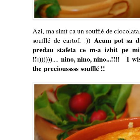
Azi, ma simt ca un soufflé de ciocolata
Acum pot sa dau
soufflé de cartofi :))
predau stafeta ce m-a izbit pe m
!!:))))))
nino, nino, nino...!!!!
I wi
....
the
preciousssss soufflé !!