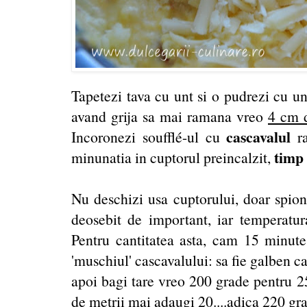
Tapetezi tava cu unt si o pudrezi cu un
avand grija sa mai ramana vreo
4 cm d
cascavalul
Incoronezi soufflé-ul cu
r
timp
minunatia in cuptorul preincalzit,
Nu deschizi usa cuptorului, doar spion
deosebit de important, iar temperatura
Pentru cantitatea asta, cam 15 minute
'muschiul' cascavalului: sa fie galben ca 
apoi bagi tare vreo 200 grade pentru 2
de metrii mai adaugi 20....adica 220 grad