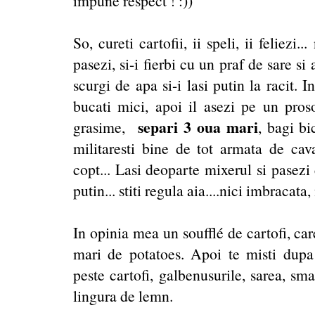
impune respect ! :))
So, cureti cartofii, ii speli, ii feliez
pasezi, si-i fierbi cu un praf de sare si
scurgi de apa si-i lasi putin la racit. I
bucati mici, apoi il asezi pe un pros
separi 3 oua mari
grasime,
, bagi bi
militaresti bine de tot armata de cav
copt... Lasi deoparte mixerul si pasezi 
putin... stiti regula aia....nici imbracata,
In opinia mea un soufflé de cartofi, car
mari de potatoes. Apoi te misti dupa 
peste cartofi, galbenusurile, sarea, s
lingura de lemn.