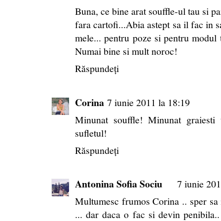
Buna, ce bine arat souffle-ul tau si p
fara cartofi...Abia astept sa il fac in
mele... pentru poze si pentru modul t
Numai bine si mult noroc!
Răspundeți
Corina
7 iunie 2011 la 18:19
Minunat souffle! Minunat graiesti 
sufletul!
Răspundeți
Antonina Sofia Sociu
7 iunie 201
Multumesc frumos Corina .. sper sa 
... dar daca o fac si devin penibila.