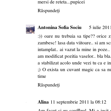
mersi de reteta...pupicei
Răspundeți
Antonina Sofia Sociu
5 iulie 201
:)) oare nu trebuia sa tipe?? orice 
zambesc! lasa data viitoare.. si am scri
intamplat.. ai vazut la mine in poze..
am modificat pozitia vaselor.. bla bla
a stabilizat acolo unde vezi tu ca e in
;) O exista un cuvant magic ca sa nu 
time
Răspundeți
Alina
11 septembrie 2011 la 08:12
Am facut si eu souffleul. Mi-a iesit s