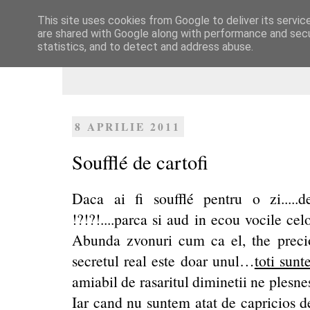
This site uses cookies from Google to deliver its servic
Dulcegarii culinare
are shared with Google along with performance and secur
statistics, and to detect and address abuse.
8 APRILIE 2011
Soufflé de cartofi
Daca ai fi soufflé pentru o zi.....
!?!?!....parca si aud in ecou vocile cel
Abunda zvonuri cum ca el, the preciou
secretul real este doar unul…
toti sunt
amiabil de rasaritul diminetii ne plesnes
Iar cand nu suntem atat de capricios 