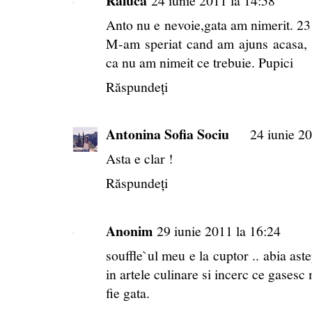
Raluca
24 iunie 2011 la 14:58
Anto nu e nevoie,gata am nimerit. 23 a
M-am speriat cand am ajuns acasa, 
ca nu am nimeit ce trebuie. Pupici
Răspundeți
Antonina Sofia Sociu
24 iunie 20
Asta e clar !
Răspundeți
Anonim
29 iunie 2011 la 16:24
souffle`ul meu e la cuptor .. abia aste
in artele culinare si incerc ce gasesc 
fie gata.