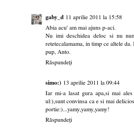
gaby_d
11 aprilie 2011 la 15:58
Abia acu' am mai ajuns p-aci.
Nu imi deschidea deloc si nu numa
retetecalamama, in timp ce altele da. 
pup, Anto.
Răspundeți
simo:)
13 aprilie 2011 la 09:44
Iar mi-a lasat gura apa,si mai ale
ul:),sunt convinsa ca e si mai delicio
portie:)...yamy,yamy,yamy!
Răspundeți