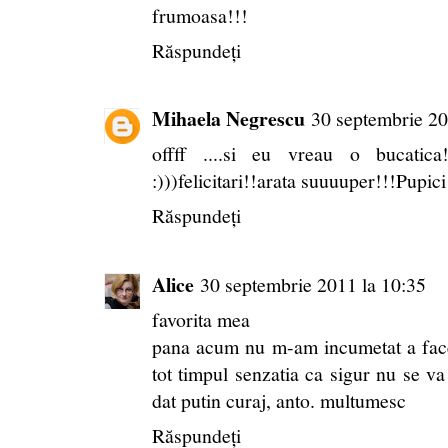
frumoasa!!!
Răspundeți
Mihaela Negrescu
30 septembrie 20
offff ....si eu vreau o bucati
:)))felicitari!!arata suuuuper!!!Pupici
Răspundeți
Alice
30 septembrie 2011 la 10:35
favorita mea
pana acum nu m-am incumetat a face 
tot timpul senzatia ca sigur nu se va
dat putin curaj, anto. multumesc
Răspundeți