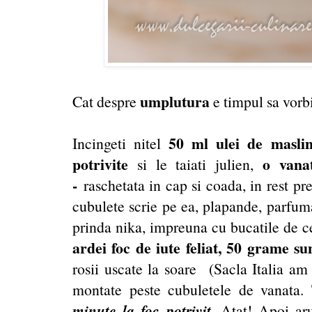
umplutura
Cat despre
e timpul sa vor
50 ml ulei de masli
Incingeti nitel
potrivite
o vana
si le taiati julien,
-
raschetata in cap si coada, in rest pre
cubulete scrie pe ea, plapande, parfum
prinda nika, impreuna cu bucatile de 
ardei foc de iute feliat, 50 grame su
rosii uscate la soare (Sacla Italia am 
montate peste cubuletele de vanata. 
minute la foc potrivit.
Atat! Apoi ar