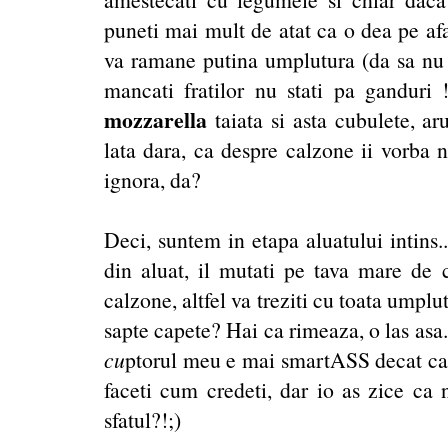
puneti mai mult de atat ca o dea pe af
va ramane putina umplutura (da sa nu fa
mancati fratilor nu stati pa ganduri 
mozzarella
taiata si asta cubulete, a
lata dara, ca despre calzone ii vorba
ignora, da?
Deci, suntem in etapa aluatului intins.
din aluat, il mutati pe tava mare de 
calzone, altfel va treziti cu toata umplu
sapte capete? Hai ca rimeaza, o las asa.
cu
ptorul meu e mai smartASS decat cant
faceti cum credeti, dar io as zice ca
sfatul?!;)