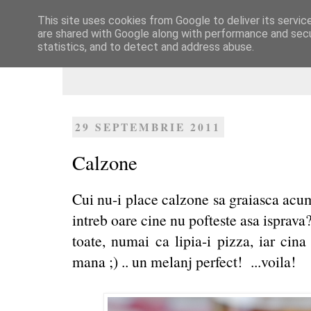
This site uses cookies from Google to deliver its servic
Dulcegarii culinare
are shared with Google along with performance and secur
statistics, and to detect and address abuse.
29 SEPTEMBRIE 2011
Calzone
Cui nu-i place calzone sa graiasca acum
intreb oare cine nu pofteste asa isprav
toate, numai ca lipia-i pizza, iar cin
mana ;) .. un melanj perfect! ...voila!