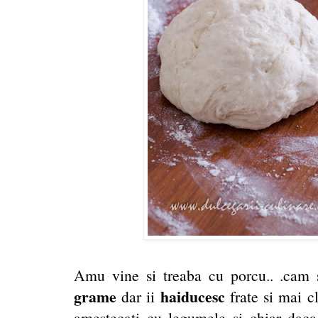
Amu vine si treaba cu porcu.. .cam 
grame
haiducesc
dar ii
frate si mai c
amestecati cu legumele si chiar daca