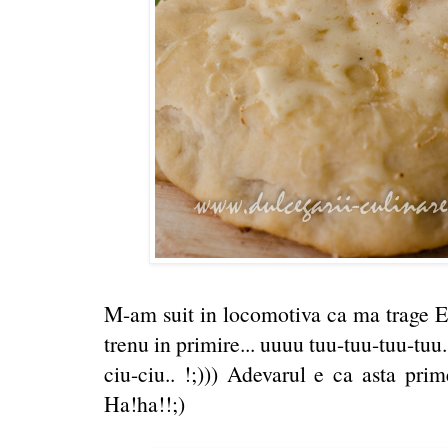
M-am suit in locomotiva ca ma trage Ed
trenu in primire... uuuu tuu-tuu-tuu-tuu
ciu-ciu.. !;))) Adevarul e ca asta prim
Ha!ha!!;)