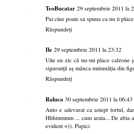
TeoBucatar
29 septembrie 2011 la 
Pai cine poate sa spuna ca nu ii pla
Răspundeți
Ile
29 septembrie 2011 la 23:32
Uite eu zic că nu-mi place calzone 
siguranță aș mânca minunăția din figu
Răspundeți
Raluca
30 septembrie 2011 la 06:43
Anto e adevarat ca astept tortul, da
Hhhmmmm ... cum arata... De abia aste
evident =)). Pupici