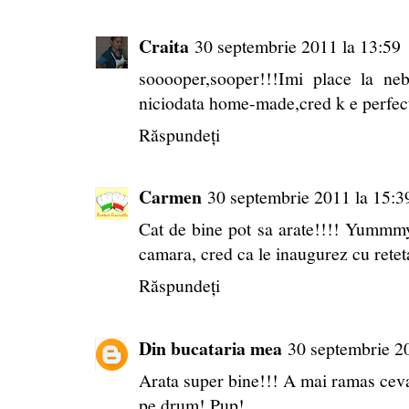
Craita
30 septembrie 2011 la 13:59
sooooper,sooper!!!Imi place la ne
niciodata home-made,cred k e perfect
Răspundeți
Carmen
30 septembrie 2011 la 15:3
Cat de bine pot sa arate!!!! Yummmy
camara, cred ca le inaugurez cu retet
Răspundeți
Din bucataria mea
30 septembrie 2
Arata super bine!!! A mai ramas cev
pe drum! Pup!