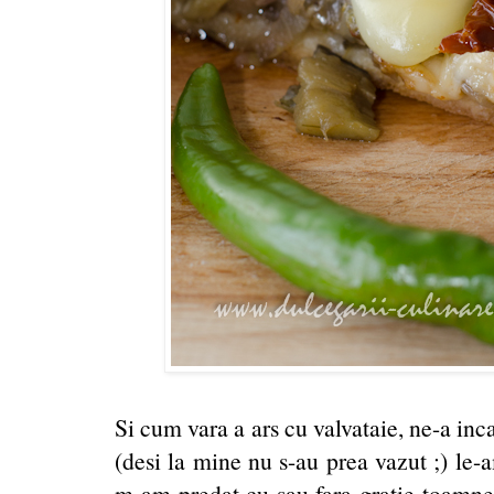
Si cum vara a ars cu valvataie, ne-a inca
(desi la mine nu s-au prea vazut ;) le-
m-am predat cu sau fara gratie toamne