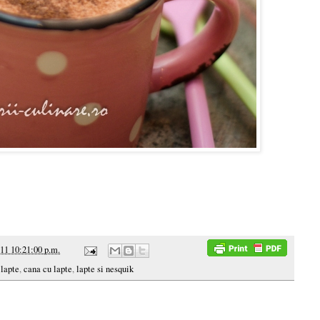
11 10:21:00 p.m.
 lapte
,
cana cu lapte
,
lapte si nesquik