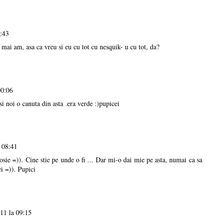
3:43
 mai am, asa ca vreu si eu cu tot cu nesquik- u cu tot, da?
00:06
i noi o canuta din asta .era verde :)pupicei
 08:41
osie =)). Cine stie pe unde o fi ... Dar mi-o dai mie pe asta, numai ca sa
ei =)). Pupici
11 la 09:15