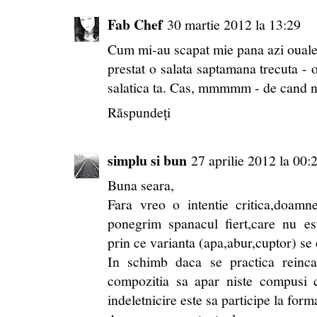
Fab Chef
30 martie 2012 la 13:29
Cum mi-au scapat mie pana azi ouale
prestat o salata saptamana trecuta - 
salatica ta. Cas, mmmmm - de cand 
Răspundeți
simplu si bun
27 aprilie 2012 la 00:
Buna seara,
Fara vreo o intentie critica,doamn
ponegrim spanacul fiert,care nu es
prin ce varianta (apa,abur,cuptor) se
In schimb daca se practica reincal
compozitia sa apar niste compusi c
indeletnicire este sa participe la form