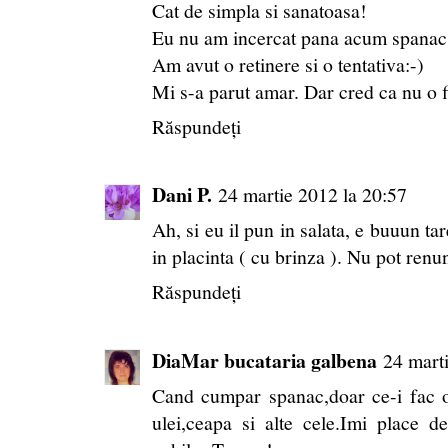
Cat de simpla si sanatoasa!
Eu nu am incercat pana acum spanac
Am avut o retinere si o tentativa:-)
Mi s-a parut amar. Dar cred ca nu o fi 
Răspundeți
Dani P.
24 martie 2012 la 20:57
Ah, si eu il pun in salata, e buuun tar
in placinta ( cu brinza ). Nu pot renunt
Răspundeți
DiaMar bucataria galbena
24 mart
Cand cumpar spanac,doar ce-i fac o 
ulei,ceapa si alte cele.Imi place d