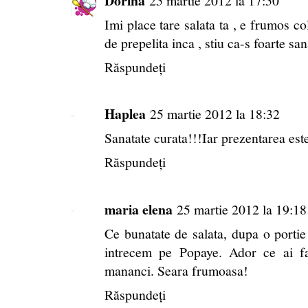
Dorina
25 martie 2012 la 17:50
Imi place tare salata ta , e frumos c
de prepelita inca , stiu ca-s foarte san
Răspundeți
Haplea
25 martie 2012 la 18:32
Sanatate curata!!!Iar prezentarea est
Răspundeți
maria elena
25 martie 2012 la 19:18
Ce bunatate de salata, dupa o portie 
intrecem pe Popaye. Ador ce ai fa
mananci. Seara frumoasa!
Răspundeți