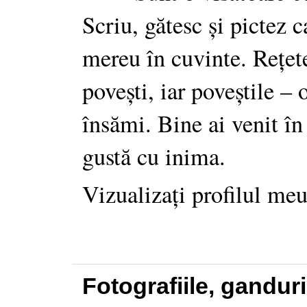
Scriu, gătesc și pictez c
mereu în cuvinte. Rețet
povești, iar poveștile –
însămi. Bine ai venit în
gustă cu inima.
Vizualizați profilul me
Fotografiile, gandur