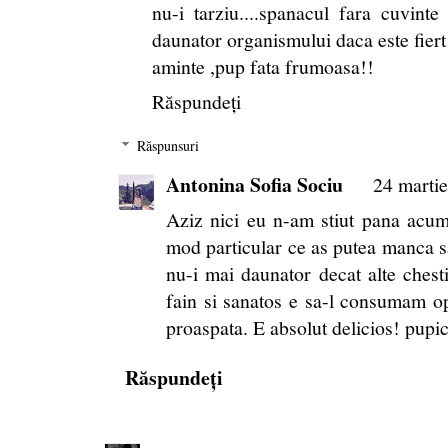
nu-i tarziu....spanacul fara cuvint
daunator organismului daca este fiert
aminte ,pup fata frumoasa!!
Răspundeți
Răspunsuri
Antonina Sofia Sociu
24 martie
Aziz nici eu n-am stiut pana acum
mod particular ce as putea manca s
nu-i mai daunator decat alte ches
fain si sanatos e sa-l consumam op
proaspata. E absolut delicios! pupic
Răspundeți