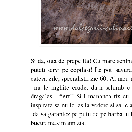
Si da, oua de prepelita! Cu mare senina
puteti servi pe copilasi! Le pot 'savur
cateva zile, specialistii zic 60. Al me
nu le inghite crude, da-n schimb e 
dragalas - fiert!! Si-l mananca fix cu
inspirata sa nu le las la vedere si sa le 
da va garantez pe pufu de pe barba lu fi
bucur, maxim am zis!