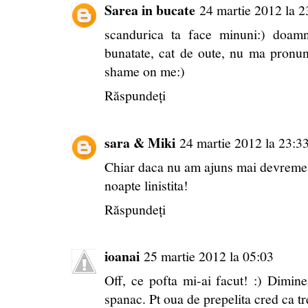
Sarea in bucate
24 martie 2012 la 2
scandurica ta face minuni:) doamn
bunatate, cat de oute, nu ma pronun
shame on me:)
Răspundeți
sara & Miki
24 martie 2012 la 23:3
Chiar daca nu am ajuns mai devreme,
noapte linistita!
Răspundeți
ioanai
25 martie 2012 la 05:03
Off, ce pofta mi-ai facut! :) Dimine
spanac. Pt oua de prepelita cred ca t